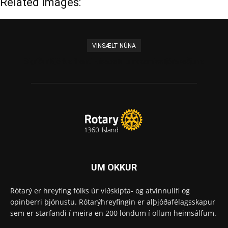
Related Images:
VINSÆLT NÚNA
Sigríður Björk afhenti Elísabetu umdæmisstjórakeðjuna
UM OKKUR
Rótarý er hreyfing fólks úr viðskipta- og atvinnulífi og
opinberri þjónustu. Rótarýhreyfingin er alþjóðafélagsskapur
sem er starfandi í meira en 200 löndum í öllum heimsálfum.