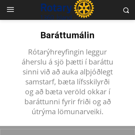
Baráttumálin
Rótarýhreyfingin leggur
áherslu á sjö þætti í baráttu
sinni við að auka alþjóðlegt
samstarf, bæta lífsskilyrði
og að bæta veröld okkar í
baráttunni fyrir friði og að
útrýma lömunarveiki.