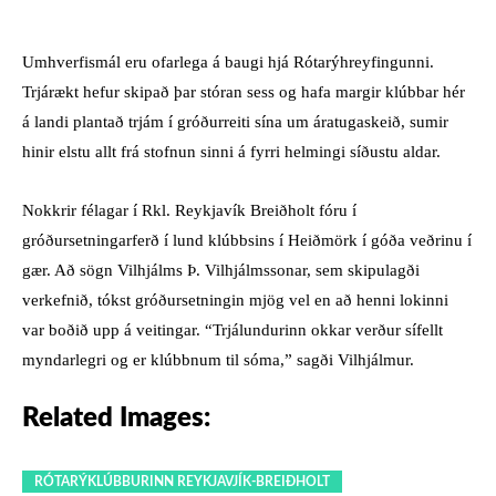
Umhverfismál eru ofarlega á baugi hjá Rótarýhreyfingunni.
Trjárækt hefur skipað þar stóran sess og hafa margir klúbbar hér
á landi plantað trjám í gróðurreiti sína um áratugaskeið, sumir
hinir elstu allt frá stofnun sinni á fyrri helmingi síðustu aldar.
Nokkrir félagar í Rkl. Reykjavík Breiðholt fóru í
gróðursetningarferð í lund klúbbsins í Heiðmörk í góða veðrinu í
gær. Að sögn Vilhjálms Þ. Vilhjálmssonar, sem skipulagði
verkefnið, tókst gróðursetningin mjög vel en að henni lokinni
var boðið upp á veitingar. “Trjálundurinn okkar verður sífellt
myndarlegri og er klúbbnum til sóma,” sagði Vilhjálmur.
Related Images:
RÓTARÝKLÚBBURINN REYKJAVJÍK-BREIÐHOLT