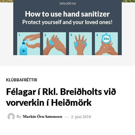
KLÚBBAFRÉTTIR
Félagar í Rkl. Breiðholts við
vorverkin í Heiðmörk
2. júní 2019
By
Markús Örn Antonsson
FACEBOOK
X
PINTEREST
W