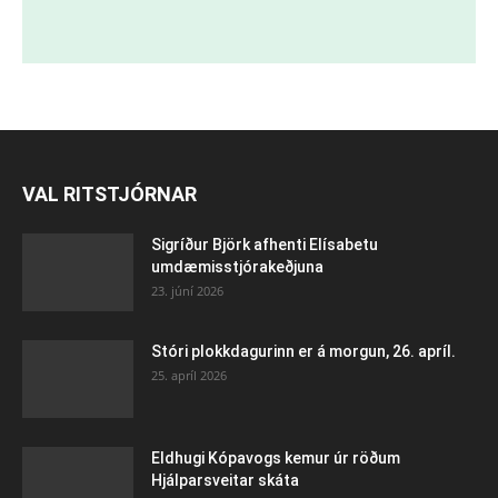
VAL RITSTJÓRNAR
Sigríður Björk afhenti Elísabetu
umdæmisstjórakeðjuna
23. júní 2026
Stóri plokkdagurinn er á morgun, 26. apríl.
25. apríl 2026
Eldhugi Kópavogs kemur úr röðum
Hjálparsveitar skáta