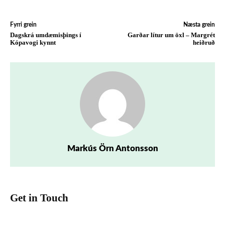
Fyrri grein
Næsta grein
Dagskrá umdæmisþings í
Garðar lítur um öxl – Margrét
Kópavogi kynnt
heiðruð
Markús Örn Antonsson
Get in Touch