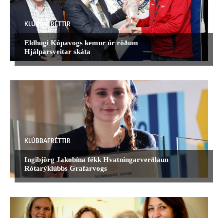
KLÚBBAFRÉTTIR
Eldhugi Kópavogs kemur úr röðum
Hjálparsveitar skáta
KLÚBBAFRÉTTIR
Ingibjörg Jakobína fékk Hvatningarverðlaun
Rótarýklúbbs Grafarvogs