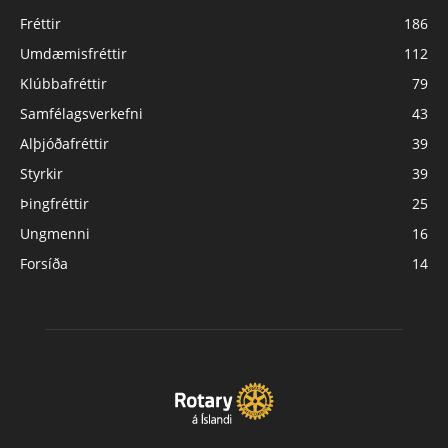
Fréttir
186
Umdæmisfréttir
112
Klúbbafréttir
79
Samfélagsverkefni
43
Alþjóðafréttir
39
Styrkir
39
Þingfréttir
25
Ungmenni
16
Forsíða
14