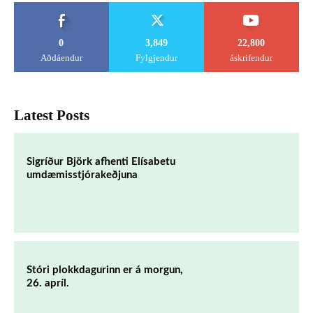
0
3,849
22,800
Aðdáendur
Fylgjendur
áskrifendur
Latest Posts
Sigríður Björk afhenti Elísabetu
umdæmisstjórakeðjuna
Stóri plokkdagurinn er á morgun,
26. apríl.