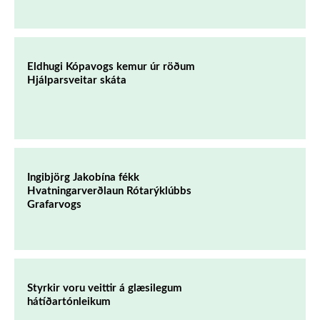
Eldhugi Kópavogs kemur úr röðum
Hjálparsveitar skáta
Ingibjörg Jakobína fékk
Hvatningarverðlaun Rótarýklúbbs
Grafarvogs
Styrkir voru veittir á glæsilegum
hátíðartónleikum