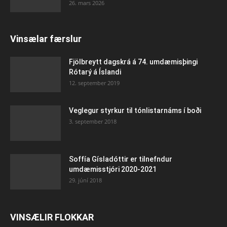
26. mars 2026
Vinsælar færslur
Fjölbreytt dagskrá á 74. umdæmisþingi
Rótarý á Íslandi
12. september 2019
Veglegur styrkur til tónlistarnáms í boði
3. september 2018
Soffía Gísladóttir er tilnefndur
umdæmisstjóri 2020-2021
29. júní 2018
VINSÆLIR FLOKKAR