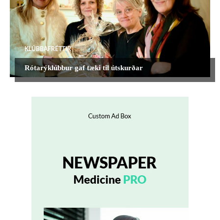
KLÚBBAFRÉTTIR
Rótarýklúbbur gaf tæki til útskurðar