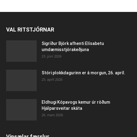
VAL RITSTJÓRNAR
Sigríður Björk afhenti Elísabetu
umdæmisstjórakeðjuna
23. júní 2026
Stóri plokkdagurinn er á morgun, 26. apríl.
25. apríl 2026
Eldhugi Kópavogs kemur úr röðum
Hjálparsveitar skáta
26. mars 2026
Vinsælar færslur