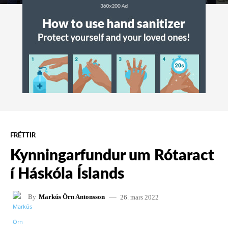
FRÉTTIR
Kynningarfundur um Rótaract
í Háskóla Íslands
26. mars 2022
By
Markús Örn Antonsson
FACEBOOK
X
PINTEREST
W