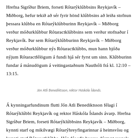
Hrefna Sigríður Briem, forseti Rótarýklúbbsins Reykjavík –
Miðborg, hefur tekið að sér fyrir hönd klúbbsins að leiða stofnun
þessara klúbba en Rótarýklúbburinn Reykjavík – Miðborg
verður móðurklúbbur Rótaractklúbbsins sem verður stofnaður í
Reykjavík. Þar sem Rótarýklúbburinn Reykjavík – Miðborg
verður móðurklúbbur nýs Rótaractklúbbs, mun hann bjóða
nýjum Rótaractfélögum á fundi hjá sér fyrst um sinn. Klúbburinn
fundar á mánudögum á veitingastaðnum Nauthóli frá kl. 12:10 –
13:15.
Jón Atli Benediktsson, rektor Háskóla Íslands.
Á kynningarfundinum flutti Jón Atli Benediktsson félagi í
Rótarýklúbbi Reykjavík og rektor Háskóla Íslands ávarp. Hrefna
Sigríður Briem, forseti Rótarýklúbbsins Reykjavík – Miðborg,
kynnti starf og mikilvægi Rótarýhreyfingarinnar á heimsvísu og