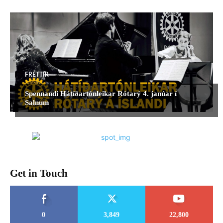
FRÉTTIR
Spennandi Hátíðartónleikar Rótarý 4. janúar í
Salnum
Get in Touch
0
3,849
22,800