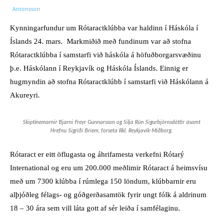
Kynningarfundur um Rótaractklúbba var haldinn í Háskóla í
Íslands 24. mars. Markmiðið með fundinum var að stofna
Rótaractklúbba í samstarfi við háskóla á höfuðborgarsvæðinu
þ.e. Háskólann í Reykjavík og Háskóla Íslands. Einnig er
hugmyndin að stofna Rótaractklúbb í samstarfi við Háskólann á
Akureyri.
Skiptinemarnir Bjarni Freyr Gunnarsson og Silja Rún Sigurbjörnsdóttir ásamt
Hrefnu Sigríði Briem, forseta Rkl. Reykjavík-Miðborg.
Rótaract er eitt öflugasta og áhrifamesta verkefni Rótarý
International og eru um 200.000 meðlimir Rótaract á heimsvísu
með um 7300 klúbba í rúmlega 150 löndum, klúbbarnir eru
alþjóðleg félags- og góðgerðasamtök fyrir ungt fólk á aldrinum
18 – 30 ára sem vill láta gott af sér leiða í samfélaginu.