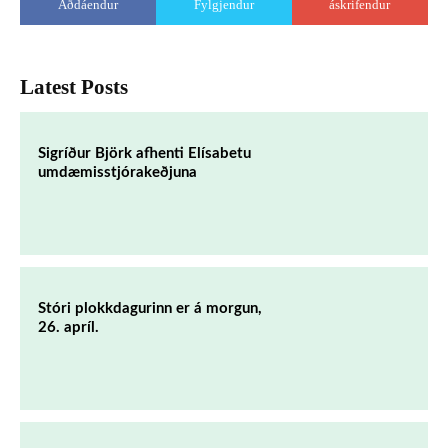
Aðdáendur
Fylgjendur
áskrifendur
Latest Posts
Sigríður Björk afhenti Elísabetu
umdæmisstjórakeðjuna
Stóri plokkdagurinn er á morgun,
26. apríl.