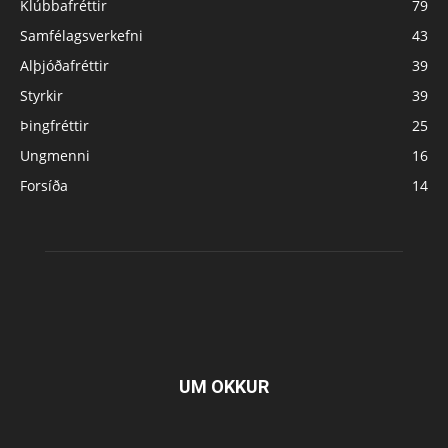
Klúbbafréttir
79
Samfélagsverkefni
43
Alþjóðafréttir
39
Styrkir
39
Þingfréttir
25
Ungmenni
16
Forsíða
14
UM OKKUR