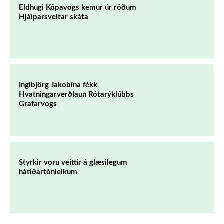
Eldhugi Kópavogs kemur úr röðum
Hjálparsveitar skáta
Ingibjörg Jakobína fékk
Hvatningarverðlaun Rótarýklúbbs
Grafarvogs
Styrkir voru veittir á glæsilegum
hátíðartónleikum