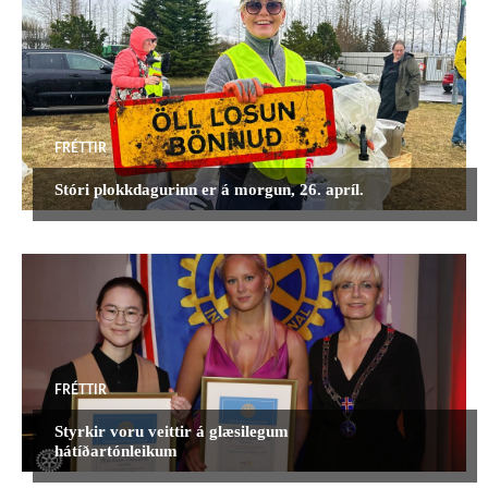
UNGMENNI
ÞINGFRÉTTIR
MEIRA
FRÉTTIR
Stóri plokkdagurinn er á morgun, 26. apríl.
FRÉTTIR
Styrkir voru veittir á glæsilegum
hátíðartónleikum