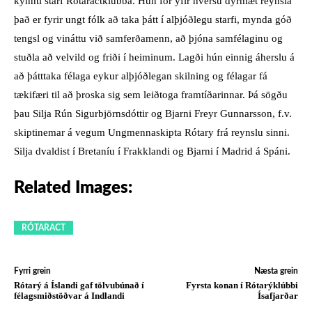
kynnti starf Rótaractklúbba. Hún fór yfir hversu dýrmæt reynsla
það er fyrir ungt fólk að taka þátt í alþjóðlegu starfi, mynda góð
tengsl og vináttu við samferðamenn, að þjóna samfélaginu og
stuðla að velvild og friði í heiminum. Lagði hún einnig áherslu á
að þátttaka félaga eykur alþjóðlegan skilning og félagar fá
tækifæri til að þroska sig sem leiðtoga framtíðarinnar. Þá sögðu
þau Silja Rún Sigurbjörnsdóttir og Bjarni Freyr Gunnarsson, f.v.
skiptinemar á vegum Ungmennaskipta Rótary frá reynslu sinni.
Silja dvaldist í Bretaníu í Frakklandi og Bjarni í Madrid á Spáni.
Related Images:
RÓTARACT
Fyrri grein
Næsta grein
Rótarý á Íslandi gaf tölvubúnað í
Fyrsta konan í Rótarýklúbbi
félagsmiðstöðvar á Indlandi
Ísafjarðar