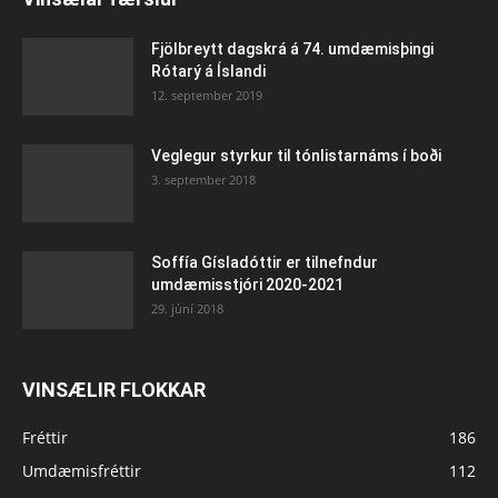
Fjölbreytt dagskrá á 74. umdæmisþingi
Rótarý á Íslandi
12. september 2019
Veglegur styrkur til tónlistarnáms í boði
3. september 2018
Soffía Gísladóttir er tilnefndur
umdæmisstjóri 2020-2021
29. júní 2018
VINSÆLIR FLOKKAR
Fréttir
186
Umdæmisfréttir
112