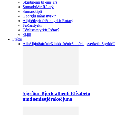
Skiptinemi til eins árs
Sumarbúðir Rótarý
Sumarskipti
Georgíu námsstyrkir
Alþjóðlegir friðarstyrkir Rótarý
Friðarstyrkir
Tónlistarstyrkir Rótarý
Skjöl
Fréttir
Allt
Alþjóðafréttir
Klúbbafréttir
Samfélagsverkefni
Styrkir
U
Sigríður Björk afhenti Elísabetu
umdæmisstjórakeðjuna