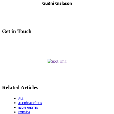
Guðni Gíslason
Get in Touch
Related Articles
ALL
ALÞJÓÐAFRÉTTIR
ELDRI FRÉTTIR
FORSÍÐA