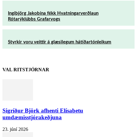
Ingibjörg Jakobína fékk Hvatningarverðlaun
Rótarýklúbbs Grafarvogs
Styrkir voru veittir á glæsilegum hátíðartónleikum
VAL RITSTJÓRNAR
Sigríður Björk afhenti Elísabetu
umdæmisstjórakeðjuna
23. júní 2026