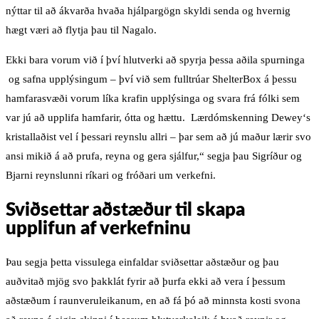
nýttar til að ákvarða hvaða hjálpargögn skyldi senda og hvernig
hægt væri að flytja þau til Nagalo.
Ekki bara vorum við í því hlutverki að spyrja þessa aðila spurninga
og safna upplýsingum – því við sem fulltrúar ShelterBox á þessu
hamfarasvæði vorum líka krafin upplýsinga og svara frá fólki sem
var jú að upplifa hamfarir, ótta og hættu. Lærdómskenning Dewey‘s
kristallaðist vel í þessari reynslu allri – þar sem að jú maður lærir svo
ansi mikið á að prufa, reyna og gera sjálfur,“ segja þau Sigríður og
Bjarni reynslunni ríkari og fróðari um verkefni.
Sviðsettar aðstæður til skapa
upplifun af verkefninu
Þau segja þetta vissulega einfaldar sviðsettar aðstæður og þau
auðvitað mjög svo þakklát fyrir að þurfa ekki að vera í þessum
aðstæðum í raunveruleikanum, en að fá þó að minnsta kosti svona