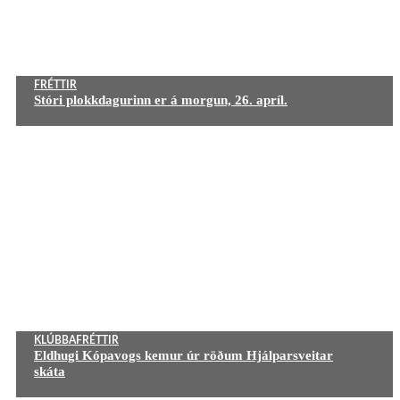
FRÉTTIR
Stóri plokkdagurinn er á morgun, 26. apríl.
KLÚBBAFRÉTTIR
Eldhugi Kópavogs kemur úr röðum Hjálparsveitar
skáta