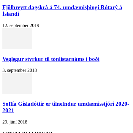
Fjölbreytt dagskrá á 74. umdæmisþingi Rótarý á
Íslandi
12. september 2019
Veglegur styrkur til tónlistarnáms í boði
3. september 2018
Soffía Gísladóttir er tilnefndur umdæmisstjóri 2020-
2021
29. júní 2018