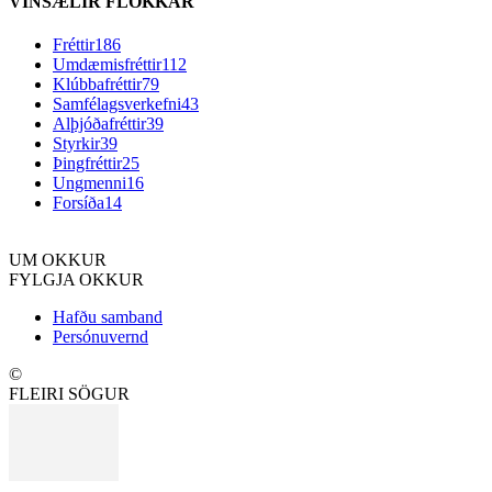
VINSÆLIR FLOKKAR
Fréttir
186
Umdæmisfréttir
112
Klúbbafréttir
79
Samfélagsverkefni
43
Alþjóðafréttir
39
Styrkir
39
Þingfréttir
25
Ungmenni
16
Forsíða
14
UM OKKUR
FYLGJA OKKUR
Hafðu samband
Persónuvernd
©
FLEIRI SÖGUR