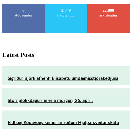
0
3,849
22,800
Aðdáendur
Fylgjendur
áskrifendur
Latest Posts
Sigríður Björk afhenti Elísabetu umdæmisstjórakeðjuna
Stóri plokkdagurinn er á morgun, 26. apríl.
Eldhugi Kópavogs kemur úr röðum Hjálparsveitar skáta