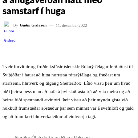
á áhugaverðan hátt með
samstarf í huga
11. desember 2022
By
Guðni Gíslason
FACEBOOK
X
PINTEREST
WHATSAPP
Tveir forvitnir og fróðleiksfúsir íslenskir Rótarý félagar ferðuðust til
Svíþjóðar í haust að hitta norræna rótarýfélaga og fræðast um
starfsemi, hlutverk og tilgang ShelterBox. Lítið vissu þeir um hvað
biði þeirra þess utan að hafa á því staðfasta trú að vita meira og að
þeirra biði spennandi ævintýri. Þeir vissu að þeir myndu gista við
nokkuð frumstæðar aðstæður þar sem minnst var á svefnloft og tjald
og að fram færi hlutverkaleikur af einhverju tagi.
Sigríður Ólafsdóttir og Bjarni Pálsson.