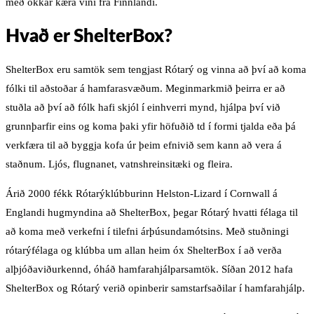
með okkar kæra vini frá Finnlandi.
Hvað er ShelterBox?
ShelterBox eru samtök sem tengjast Rótarý og vinna að því að koma
fólki til aðstoðar á hamfarasvæðum. Meginmarkmið þeirra er að
stuðla að því að fólk hafi skjól í einhverri mynd, hjálpa því við
grunnþarfir eins og koma þaki yfir höfuðið td í formi tjalda eða þá
verkfæra til að byggja kofa úr þeim efnivið sem kann að vera á
staðnum. Ljós, flugnanet, vatnshreinsitæki og fleira.
Árið 2000 fékk Rótarýklúbburinn Helston-Lizard í Cornwall á
Englandi hugmyndina að ShelterBox, þegar Rótarý hvatti félaga til
að koma með verkefni í tilefni árþúsundamótsins. Með stuðningi
rótarýfélaga og klúbba um allan heim óx ShelterBox í að verða
alþjóðaviðurkennd, óháð hamfarahjálparsamtök. Síðan 2012 hafa
ShelterBox og Rótarý verið opinberir samstarfsaðilar í hamfarahjálp.