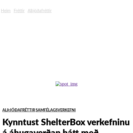
Heim
Fréttir
Alþjóðafréttir
ALÞJÓÐAFRÉTTIR
SAMFÉLAGSVERKEFNI
Kynntust ShelterBox verkefninu