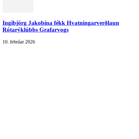
Ingibjörg Jakobína fékk Hvatningarverðlaun
Rótarýklúbbs Grafarvogs
10. febrúar 2026