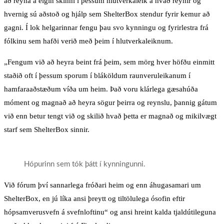
að reyna á eigin skinni í þessum hlutverkaleik á hvað reynir og
hvernig sú aðstoð og hjálp sem ShelterBox stendur fyrir kemur að
gagni. Í lok helgarinnar fengu þau svo kynningu og fyrirlestra frá
fólkinu sem hafði verið með þeim í hlutverkaleiknum.
„Fengum við að heyra beint frá þeim, sem mörg hver höfðu einmitt
staðið oft í þessum sporum í bláköldum raunveruleikanum í
hamfaraaðstæðum víða um heim. Það voru klárlega gæsahúða
móment og magnað að heyra sögur þeirra og reynslu, þannig gátum
við enn betur tengt við og skilið hvað þetta er magnað og mikilvægt
starf sem ShelterBox sinnir.
Hópurinn sem tók þátt í kynningunni.
Við fórum því sannarlega fróðari heim og enn áhugasamari um
ShelterBox, en jú líka ansi þreytt og tiltölulega ósofin eftir
hópsamverusvefn á svefnloftinu“ og ansi hreint kalda tjaldútileguna