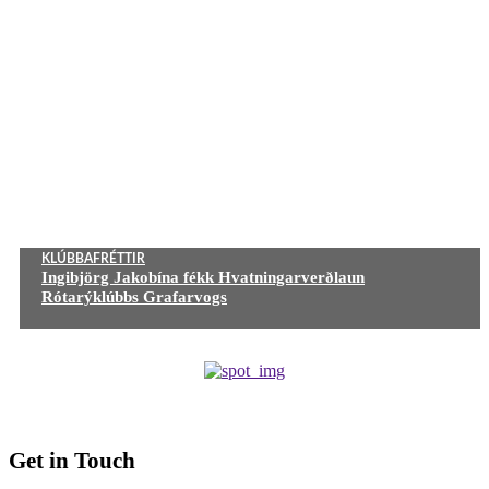
KLÚBBAFRÉTTIR
Ingibjörg Jakobína fékk Hvatningarverðlaun
Rótarýklúbbs Grafarvogs
Get in Touch