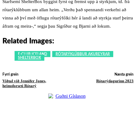
Starfsemi ShelterBox byggist fyrst og fremst upp á styrkjum, td. frá
rótarýklúbbum um allan heim. „Verðu það spennandi verkefni að
vinna að því með öflugu rótarýfólki hér á landi að styrkja starf þeirra
áfram og meira-,“ segja þau Sigríður og Bjarni að lokum.
Related Images:
E-CLUB ICELAND
RÓTARÝKLÚBBUR AKUREYRAR
SHELTERBOX
Fyrri grein
Næsta grein
Viðtal við Jennifer Jones,
Rótarýdagurinn 2023
heimsforseti Rótarý