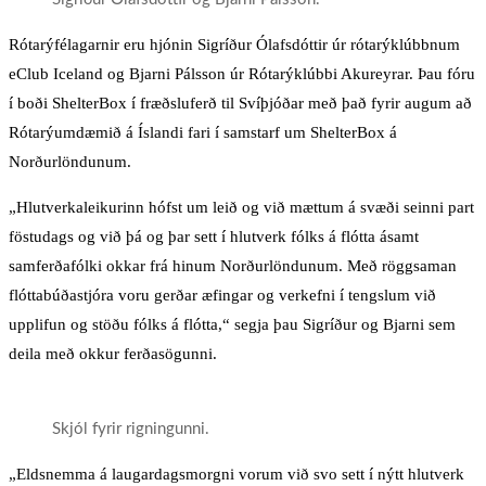
Rótarýfélagarnir eru hjónin Sigríður Ólafsdóttir úr rótarýklúbbnum
eClub Iceland og Bjarni Pálsson úr Rótarýklúbbi Akureyrar. Þau fóru
í boði ShelterBox í fræðsluferð til Svíþjóðar með það fyrir augum að
Rótarýumdæmið á Íslandi fari í samstarf um ShelterBox á
Norðurlöndunum.
„Hlutverkaleikurinn hófst um leið og við mættum á svæði seinni part
föstudags og við þá og þar sett í hlutverk fólks á flótta ásamt
samferðafólki okkar frá hinum Norðurlöndunum. Með röggsaman
flóttabúðastjóra voru gerðar æfingar og verkefni í tengslum við
upplifun og stöðu fólks á flótta,“ segja þau Sigríður og Bjarni sem
deila með okkur ferðasögunni.
Skjól fyrir rigningunni.
„Eldsnemma á laugardagsmorgni vorum við svo sett í nýtt hlutverk