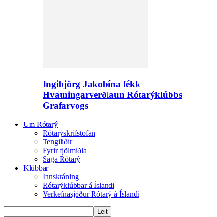
Ingibjörg Jakobína fékk
Hvatningarverðlaun Rótarýklúbbs
Grafarvogs
Um Rótarý
Rótarýskrifstofan
Tengiliðir
Fyrir fjölmiðla
Saga Rótarý
Klúbbar
Innskráning
Rótarýklúbbar á Íslandi
Verkefnasjóður Rótarý á Íslandi