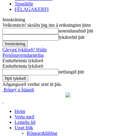
Tengiliðir
FÉLAGAKERFI
Innskráning
Velkomin/n! skráðu þig inn á reikninginn þinn
notendanafnið þitt
lykilorðið þitt
Gleymt lykilorð? Hjálp
Persónuverndarstefna
Endurheimta lykilorð
Endurheimta lykilorð
netfangið þitt
Aðgangsorð verður sent til þín.
Rótarý á Íslandi
Heim
Vertu með
Leggðu lið
Ungt fólk
Rótaractklúbbar