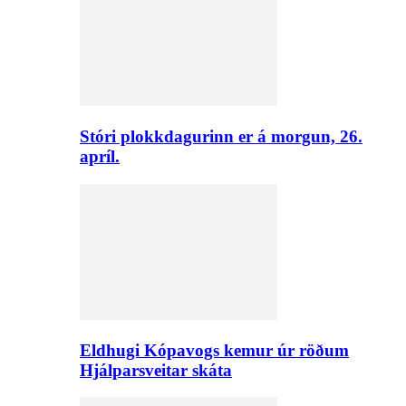
Stóri plokkdagurinn er á morgun, 26.
apríl.
Eldhugi Kópavogs kemur úr röðum
Hjálparsveitar skáta