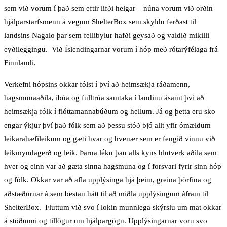
sem við vorum í það sem eftir lifði helgar – núna vorum við orðin
hjálparstarfsmenn á vegum ShelterBox sem skyldu ferðast til
landsins Nagalo þar sem fellibylur hafði geysað og valdið mikilli
eyðileggingu. Við Íslendingarnar vorum í hóp með rótarýfélaga frá
Finnlandi.
Verkefni hópsins okkar fólst í því að heimsækja ráðamenn,
hagsmunaaðila, íbúa og fulltrúa samtaka í landinu ásamt því að
heimsækja fólk í flóttamannabúðum og hellum. Já og þetta eru sko
engar ýkjur því það fólk sem að þessu stóð bjó allt yfir ómældum
leikarahæfileikum og gæti hvar og hvenær sem er fengið vinnu við
leikmyndagerð og leik. Þarna léku þau alls kyns hlutverk aðila sem
hver og einn var að gæta sinna hagsmuna og í forsvari fyrir sinn hóp
og fólk. Okkar var að afla upplýsinga hjá þeim, greina þörfina og
aðstæðurnar á sem bestan hátt til að miðla upplýsingum áfram til
ShelterBox. Fluttum við svo í lokin munnlega skýrslu um mat okkar
á stöðunni og tillögur um hjálpargögn. Upplýsingarnar voru svo