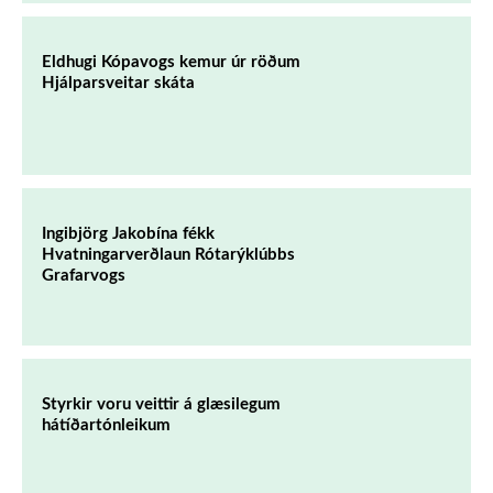
Eldhugi Kópavogs kemur úr röðum
Hjálparsveitar skáta
Ingibjörg Jakobína fékk
Hvatningarverðlaun Rótarýklúbbs
Grafarvogs
Styrkir voru veittir á glæsilegum
hátíðartónleikum