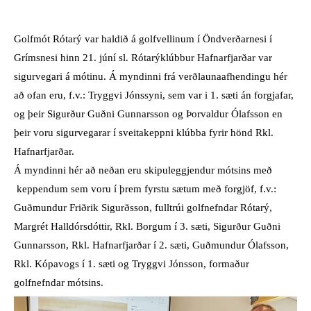
Golfmót Rótarý var haldið á golfvellinum í Öndverðarnesi í
Grímsnesi hinn 21. júní sl. Rótarýklúbbur Hafnarfjarðar var
sigurvegari á mótinu. Á myndinni frá verðlaunaafhendingu hér
að ofan eru, f.v.: Tryggvi Jónssyni, sem var i 1. sæti án forgjafar,
og þeir Sigurður Guðni Gunnarsson og Þorvaldur Ólafsson en
þeir voru sigurvegarar í sveitakeppni klúbba fyrir hönd Rkl.
Hafnarfjarðar.
Á myndinni hér að neðan eru skipuleggjendur mótsins með
keppendum sem voru í þrem fyrstu sætum með forgjöf, f.v.:
Guðmundur Friðrik Sigurðsson, fulltrúi golfnefndar Rótarý,
Margrét Halldórsdóttir, Rkl. Borgum í 3. sæti, Sigurður Guðni
Gunnarsson, Rkl. Hafnarfjarðar í 2. sæti, Guðmundur Ólafsson,
Rkl. Kópavogs í 1. sæti og Tryggvi Jónsson, formaður
golfnefndar mótsins.