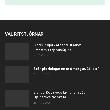
VAL RITSTJÓRNAR
Sigríður Björk afhenti Elísabetu
umdæmisstjórakeðjuna
23. júní 2026
Stóri plokkdagurinn er á morgun, 26. apríl.
25. apríl 2026
Eldhugi Kópavogs kemur úr röðum
Hjálparsveitar skáta
26. mars 2026