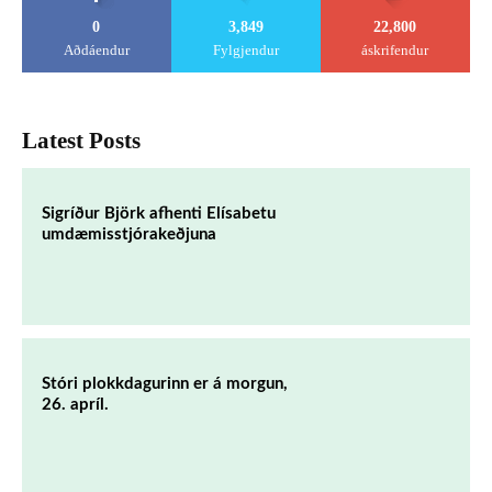
0
3,849
22,800
Aðdáendur
Fylgjendur
áskrifendur
Latest Posts
Sigríður Björk afhenti Elísabetu
umdæmisstjórakeðjuna
Stóri plokkdagurinn er á morgun,
26. apríl.