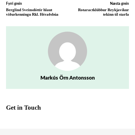
Fyrri grein
Næsta grein
Berglind Sveinsdóttir hlaut
Rotaractklúbbur Reykjavíkur
viðurkenningu Rkl. Héraðsbúa
tekinn til starfa
Markús Örn Antonsson
Get in Touch