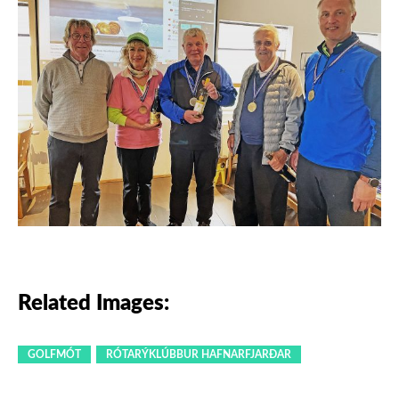
Related Images:
GOLFMÓT
RÓTARÝKLÚBBUR HAFNARFJARÐAR