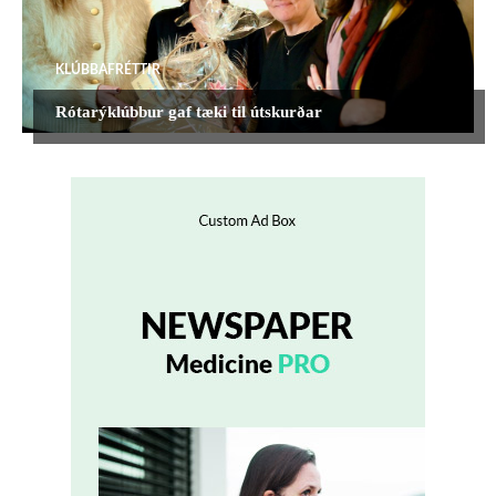
KLÚBBAFRÉTTIR
Rótarýklúbbur gaf tæki til útskurðar