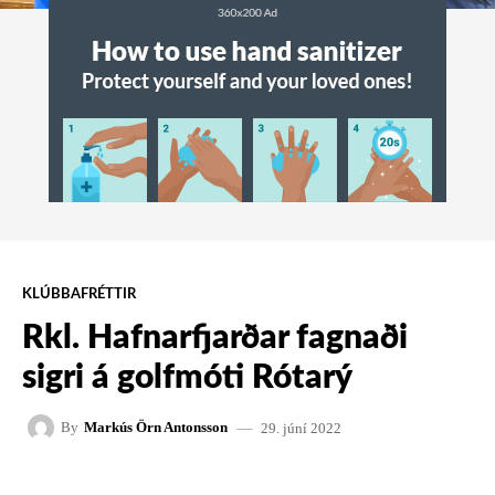
KLÚBBAFRÉTTIR
Rkl. Hafnarfjarðar fagnaði
sigri á golfmóti Rótarý
29. júní 2022
By
Markús Örn Antonsson
FACEBOOK
X
PINTEREST
W