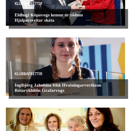
KLÚBBAFRÉTTIR
Eldhugi Kópavogs kemur úr röðum
Hjálparsveitar skáta
KLÚBBAFRÉTTIR
Ingibjörg Jakobína fékk Hvatningarverðlaun
Rótarýklúbbs Grafarvogs