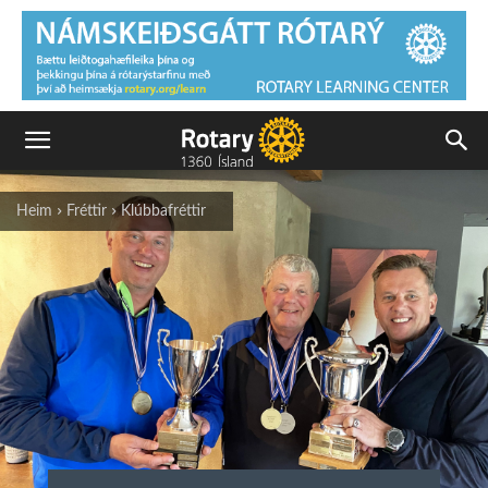
Heim
Fréttir
Klúbbafréttir