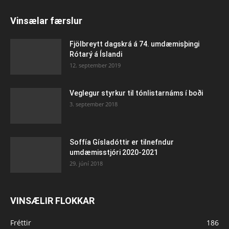
Vinsælar færslur
Fjölbreytt dagskrá á 74. umdæmisþingi
Rótarý á Íslandi
12. september 2019
Veglegur styrkur til tónlistarnáms í boði
3. september 2018
Soffía Gísladóttir er tilnefndur
umdæmisstjóri 2020-2021
29. júní 2018
VINSÆLIR FLOKKAR
Fréttir
186