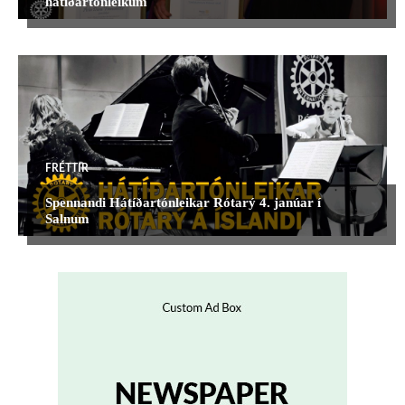
hátíðartónleikum
FRÉTTIR
Spennandi Hátíðartónleikar Rótarý 4. janúar í
Salnum