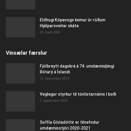
Eldhugi Kópavogs kemur úr röðum
Hjálparsveitar skáta
26. mars 2026
Vinsælar færslur
Fjölbreytt dagskrá á 74. umdæmisþingi
Rótarý á Íslandi
12. september 2019
Veglegur styrkur til tónlistarnáms í boði
3. september 2018
Soffía Gísladóttir er tilnefndur
umdæmisstjóri 2020-2021