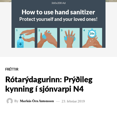
FRÉTTIR
Rótarýdagurinn: Prýðileg
kynning í sjónvarpi N4
23. febrúar 2019
By
Markús Örn Antonsson
FACEBOOK
X
PINTEREST
W