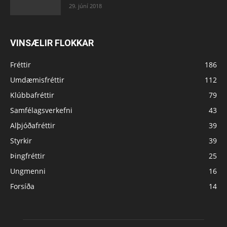
29. júní 2018
VINSÆLIR FLOKKAR
Fréttir
186
Umdæmisfréttir
112
Klúbbafréttir
79
Samfélagsverkefni
43
Alþjóðafréttir
39
Styrkir
39
Þingfréttir
25
Ungmenni
16
Forsíða
14