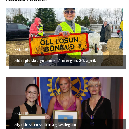
KLÚBBAFRÉTTIR
POLIOPLUS
RVKBREIDHOLT
SAMFÉLAGSVERKEFNI
SAUDARKROKUR
SELFOSS
STYRKIR
UMDAEMISRAD
UMDÆMISFRÉTTIR
UNGMENNASTARF
UNGMENNI
ÞINGFRÉTTIR
MEIRA
FRÉTTIR
Stóri plokkdagurinn er á morgun, 26. apríl.
FRÉTTIR
Styrkir voru veittir á glæsilegum