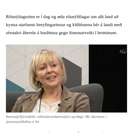
Rótarýdagurinn er í dag og ætla rótarýfélagar um allt land að
kynna starfsemi hreyfingarinnar og klúbbanna hér á landi með
sérstakri áherslu á baráttuna gegn lömunarveiki í heiminum.
Rannveig Björnsdóttir, aðstoðarumdæmisstjóri og félagi í Rkl. Akureyrar, í
sjónvarpsviðtalinu á N4.