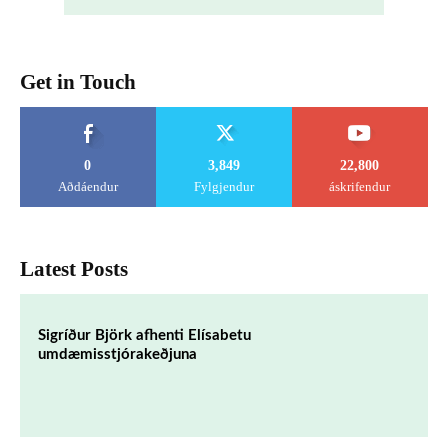
Get in Touch
0
3,849
22,800
Aðdáendur
Fylgjendur
áskrifendur
Latest Posts
Sigríður Björk afhenti Elísabetu
umdæmisstjórakeðjuna