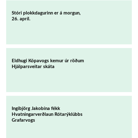
Stóri plokkdagurinn er á morgun,
26. apríl.
Eldhugi Kópavogs kemur úr röðum
Hjálparsveitar skáta
Ingibjörg Jakobína fékk
Hvatningarverðlaun Rótarýklúbbs
Grafarvogs