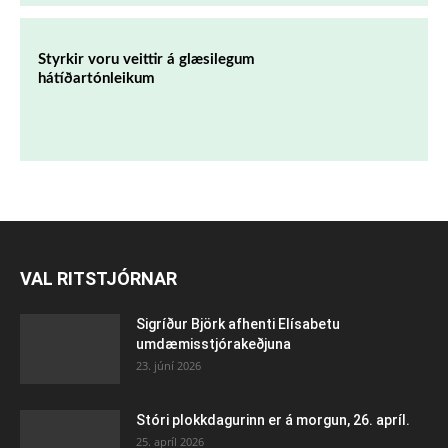
Styrkir voru veittir á glæsilegum
hátíðartónleikum
VAL RITSTJÓRNAR
Sigríður Björk afhenti Elísabetu
umdæmisstjórakeðjuna
23. júní 2026
Stóri plokkdagurinn er á morgun, 26. apríl.
25. apríl 2026