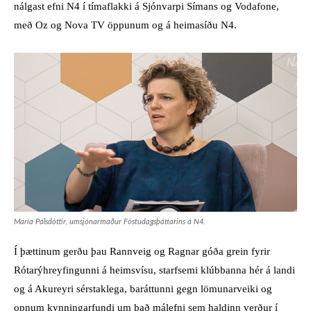
nálgast efni N4 í tímaflakki á Sjónvarpi Símans og Vodafone,
með Oz og Nova TV öppunum og á heimasíðu N4.
María Pálsdóttir, umsjónarmaður Föstudagsþáttarins á N4.
Í þættinum gerðu þau Rannveig og Ragnar góða grein fyrir
Rótarýhreyfingunni á heimsvísu, starfsemi klúbbanna hér á landi
og á Akureyri sérstaklega, baráttunni gegn lömunarveiki og
opnum kynningarfundi um það málefni sem haldinn verður í