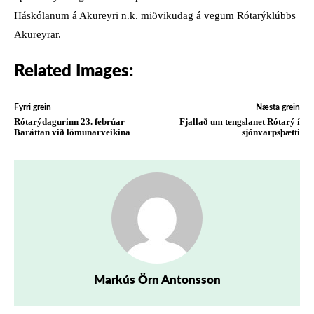
Háskólanum á Akureyri n.k. miðvikudag á vegum Rótarýklúbbs
Akureyrar.
Related Images:
Fyrri grein
Næsta grein
Rótarýdagurinn 23. febrúar –
Fjallað um tengslanet Rótarý í
Baráttan við lömunarveikina
sjónvarpsþætti
Markús Örn Antonsson