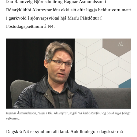
Þau Rannveig Björnsdóttir og Ragnar Ásmundsson í
Rótarýklúbbi Akureyrar létu ekki sitt eftir liggja heldur voru mætt
í gærkvöld í sjónvarpsviðtal hjá Maríu Pálsdóttur í
Föstudagsþættinum á N4.
Ragnar Ásmundssson, félagi í Rkl. Akureyrar, sagði frá klúbbstarfinu og bauð nýja félaga
velkomna.
Dagskrá N4 er sýnd um allt land. Auk línulegrar dagskrár má