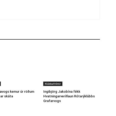
Klúbbafréttir
pavogs kemur úr röðum
Ingibjörg Jakobína fékk
tar skáta
Hvatningarverðlaun Rótarýklúbbs
Grafarvogs