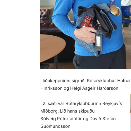
Í liðakeppninni sigraði Rótaryklúbbur Hafna
Hinriksson og Helgi Ásgeir Harðarson.
Í 2. sæti var Rótarýklúbburinn Reykjavík
Miðborg. Lið hans skipuðu
Sólveig Pétursdóttir og Davíð Stefán
Guðmundsson.