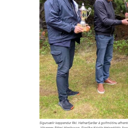
Sigursælir keppendur Rkl. Hafnarfjarðar á golfmótinu afhent
Jóhannes Pálmi Hinriksson, Sigríður Kristín Helgadóttir, for