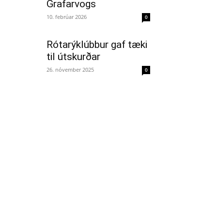
Grafarvogs
10. febrúar 2026
0
Rótarýklúbbur gaf tæki
til útskurðar
26. nóvember 2025
0