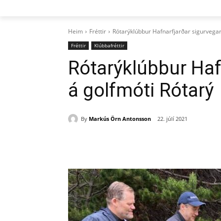
Heim
Fréttir
Rótarýklúbbur Hafnarfjarðar sigurvegar
Fréttir
Klúbbafréttir
Rótarýklúbbur Haf
á golfmóti Rótarý
By
Markús Örn Antonsson
22. júlí 2021
Deila