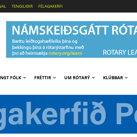
NAL
TENGILIÐIR
FÉLAGAKERFI
NGT FÓLK
FRÉTTIR
UM RÓTARÝ
KLÚBBAR