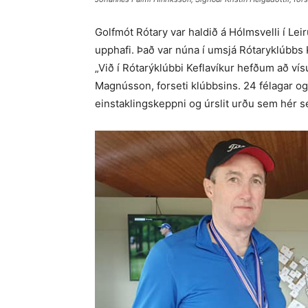
Golfmót Rótary var haldið á Hólmsvelli í Leir
upphafi. Það var núna í umsjá Rótaryklúbbs K
„Við í Rótarýklúbbi Keflavíkur hefðum að vísu 
Magnússon, forseti klúbbsins. 24 félagar og
einstaklingskeppni og úrslit urðu sem hér se