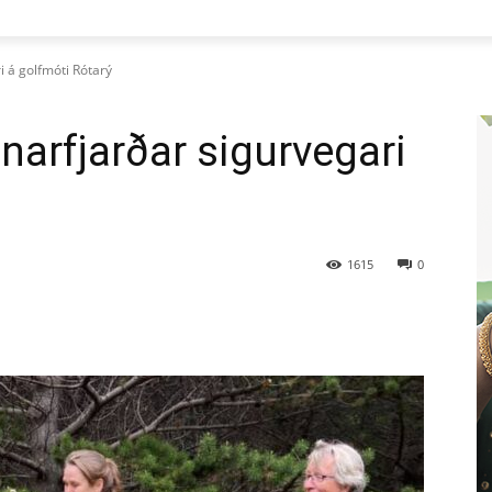
i á golfmóti Rótarý
narfjarðar sigurvegari
1615
0