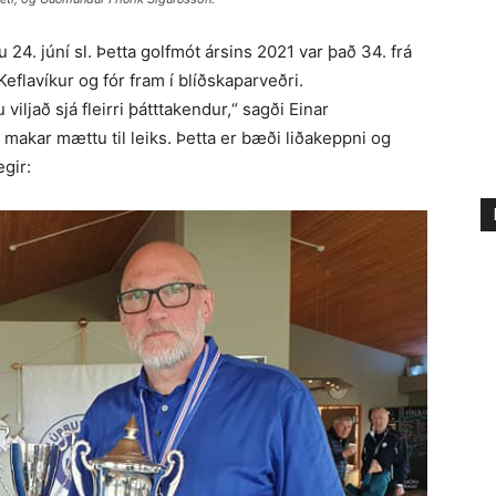
u 24. júní sl. Þetta golfmót ársins 2021 var það 34. frá
eflavíkur og fór fram í blíðskaparveðri.
viljað sjá fleirri þátttakendur,“ sagði Einar
 makar mættu til leiks. Þetta er bæði liðakeppni og
gir: