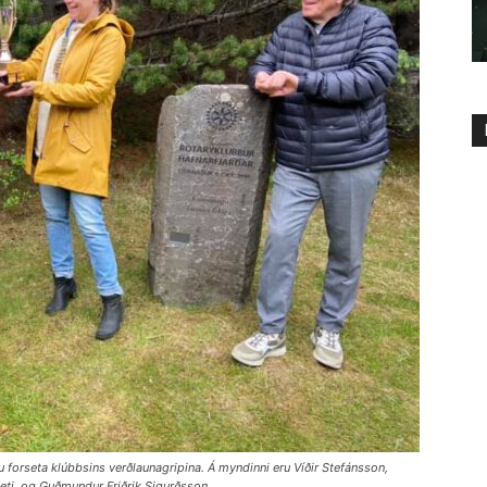
u forseta klúbbsins verðlaunagripina. Á myndinni eru Víðir Stefánsson,
seti, og Guðmundur Friðrik Sigurðsson.