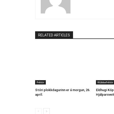
RELATED ARTICLES
Fréttir
Klúbbafréttir
Stóri plokkdagurinn er á morgun, 26.
Eldhugi Kó
apríl.
Hjálparsvei