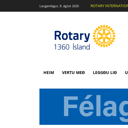
ROTARY INTERNATIO
Laugardagur, 8. ágúst 2026
HEIM
VERTU MEÐ
LEGGÐU LIÐ
U