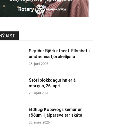
NÝJAST
Sigríður Björk afhenti Elísabetu
umdæmisstjórakeðjuna
23. júní 2026
Stóri plokkdagurinn er á
morgun, 26. apríl.
25. apríl 2026
Eldhugi Kópavogs kemur úr
röðum Hjálparsveitar skáta
26. mars 2026