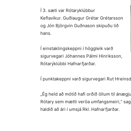
Í 3. sæti var Rótaryklúbbur
Keflavíkur. Guðlaugur Grétar Grétarsson
og Jón Björgvin Guðnason skipuðu lið
hans.
Í einstaklingskeppni í höggleik varð
sigurvegari Jóhannes Pálmi Hinriksson,
Rótarýklúbbi Hafnarfjarðar.
Í punktakeppni varð sigurvegari Rut Hreinsdó
„Ég held að mótið hafi orðið öllum til ánægju 
Rótary sem mætti veröa umfangsmeiri,“ sag
haldið að ári í umsjá Rkl. Hafnarfjarðar.