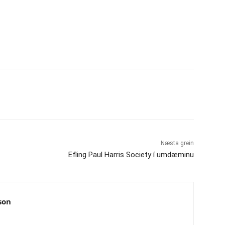
Næsta grein
Efling Paul Harris Society í umdæminu
son