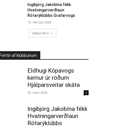
Ingibjörg Jakobína fékk
Hvatningarverðlaun
Rótarýklúbbs Grafarvogs
10. febrúar 2026
Sækja fleiri
Fréttir af klúbbunum
Eldhugi Kópavogs
kemur úr röðum
Hjálparsveitar skáta
26. mars 2026
0
Ingibjörg Jakobína fékk
Hvatningarverðlaun
Rótarýklúbbs