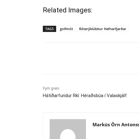
Related Images:
TAGS
golfmót
Rótarýklúbbur Hafnarfjarðar
Deila
Fyrri grein
Hátíðarfundur Rkl. Héraðsbúa í Valaskjálf
Markús Örn Antons