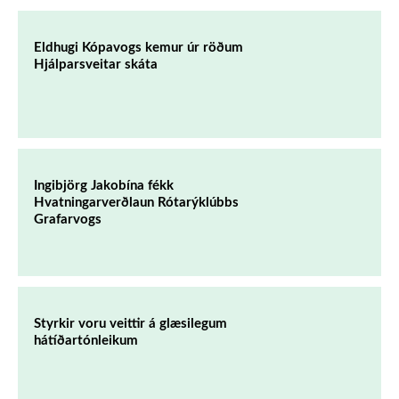
Eldhugi Kópavogs kemur úr röðum
Hjálparsveitar skáta
Ingibjörg Jakobína fékk
Hvatningarverðlaun Rótarýklúbbs
Grafarvogs
Styrkir voru veittir á glæsilegum
hátíðartónleikum