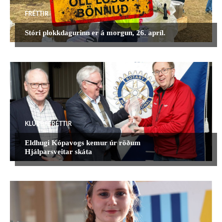
FRÉTTIR
Stóri plokkdagurinn er á morgun, 26. apríl.
KLÚBBAFRÉTTIR
Eldhugi Kópavogs kemur úr röðum
Hjálparsveitar skáta