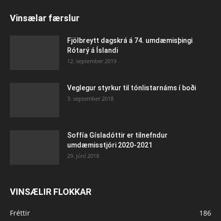
Vinsælar færslur
Fjölbreytt dagskrá á 74. umdæmisþingi
Rótarý á Íslandi
12. september 2019
Veglegur styrkur til tónlistarnáms í boði
3. september 2018
Soffía Gísladóttir er tilnefndur
umdæmisstjóri 2020-2021
29. júní 2018
VINSÆLIR FLOKKAR
Fréttir
186