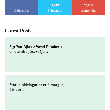
0
3,849
22,800
Aðdáendur
Fylgjendur
áskrifendur
Latest Posts
Sigríður Björk afhenti Elísabetu
umdæmisstjórakeðjuna
Stóri plokkdagurinn er á morgun,
26. apríl.