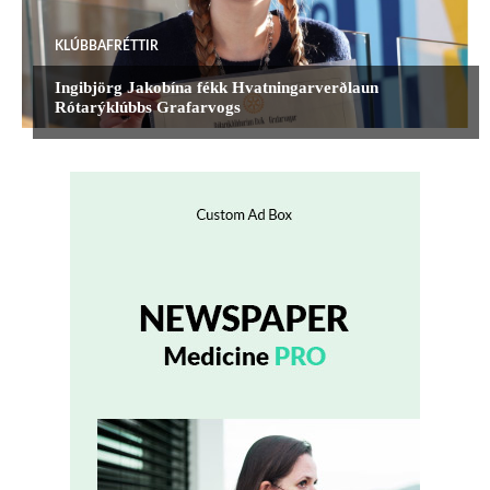
KLÚBBAFRÉTTIR
Ingibjörg Jakobína fékk Hvatningarverðlaun
Rótarýklúbbs Grafarvogs