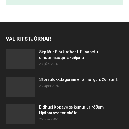
VAL RITSTJÓRNAR
Sigríður Björk afhenti Elísabetu
umdæmisstjórakeðjuna
23. júní 2026
Stóri plokkdagurinn er á morgun, 26. apríl.
25. apríl 2026
Eldhugi Kópavogs kemur úr röðum
Hjálparsveitar skáta
26. mars 2026