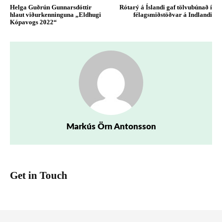
Helga Guðrún Gunnarsdóttir
Rótarý á Íslandi gaf tölvubúnað í
hlaut viðurkenninguna „Eldhugi
félagsmiðstöðvar á Indlandi
Kópavogs 2022“
Markús Örn Antonsson
Get in Touch