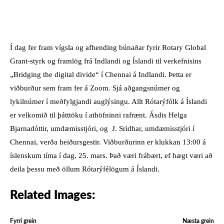
FACEBOOK
X
PINTEREST
W
Í dag fer fram vígsla og afhending búnaðar fyrir Rotary Global
Grant-styrk og framlög frá Indlandi og Íslandi til verkefnisins
„Bridging the digital divide“ í Chennai á Indlandi. Þetta er
viðburður sem fram fer á Zoom. Sjá aðgangsnúmer og
lykilnúmer í meðfylgjandi auglýsingu. Allt Rótarýfólk á Íslandi
er velkomið til þátttöku í athöfninni rafrænt. Ásdis Helga
Bjarnadóttir, umdæmisstjóri, og J. Sridhar, umdæmisstjóri í
Chennai, verða heiðursgestir. Viðburðurinn er klukkan 13:00 á
íslenskum tíma í dag, 25. mars. Það væri frábært, ef hægt væri að
deila þessu með öllum Rótarýfélögum á Íslandi.
Related Images:
Fyrri grein
Næsta grein