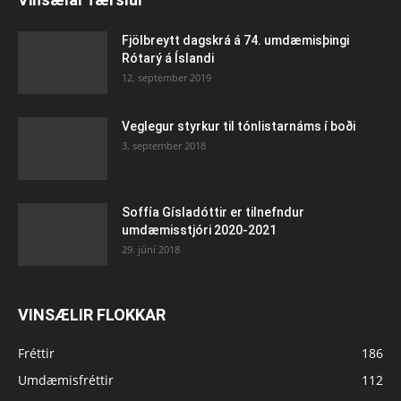
Fjölbreytt dagskrá á 74. umdæmisþingi
Rótarý á Íslandi
12. september 2019
Veglegur styrkur til tónlistarnáms í boði
3. september 2018
Soffía Gísladóttir er tilnefndur
umdæmisstjóri 2020-2021
29. júní 2018
VINSÆLIR FLOKKAR
Fréttir
186
Umdæmisfréttir
112