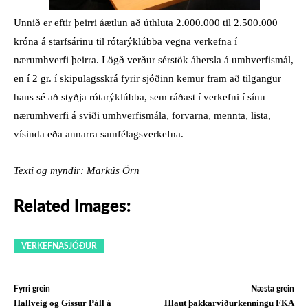
Unnið er eftir þeirri áætlun að úthluta 2.000.000 til 2.500.000
króna á starfsárinu til rótarýklúbba vegna verkefna í
nærumhverfi þeirra. Lögð verður sérstök áhersla á umhverfismál,
en í 2 gr. í skipulagsskrá fyrir sjóðinn kemur fram að tilgangur
hans sé að styðja rótarýklúbba, sem ráðast í verkefni í sínu
nærumhverfi á sviði umhverfismála, forvarna, mennta, lista,
vísinda eða annarra samfélagsverkefna.
Texti og myndir: Markús Örn
Related Images:
VERKEFNASJÓÐUR
Fyrri grein
Næsta grein
Hallveig og Gissur Páll á
Hlaut þakkarviðurkenningu FKA