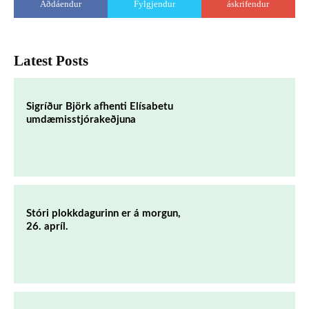
Aðdáendur
Fylgjendur
áskrifendur
Latest Posts
Sigríður Björk afhenti Elísabetu
umdæmisstjórakeðjuna
Stóri plokkdagurinn er á morgun,
26. apríl.