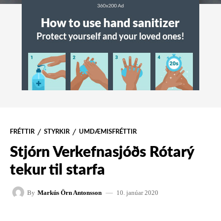
FRÉTTIR
STYRKIR
UMDÆMISFRÉTTIR
Stjórn Verkefnasjóðs Rótarý
tekur til starfa
10. janúar 2020
By
Markús Örn Antonsson
FACEBOOK
X
PINTEREST
W