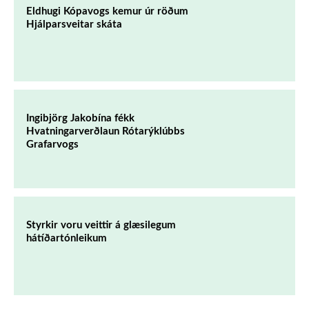
Eldhugi Kópavogs kemur úr röðum
Hjálparsveitar skáta
Ingibjörg Jakobína fékk
Hvatningarverðlaun Rótarýklúbbs
Grafarvogs
Styrkir voru veittir á glæsilegum
hátíðartónleikum