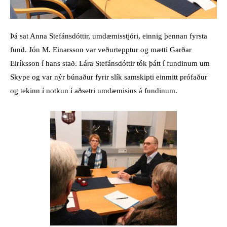
Þá sat Anna Stefánsdóttir, umdæmisstjóri, einnig þennan fyrsta
fund. Jón M. Einarsson var veðurtepptur og mætti Garðar
Eiríksson í hans stað. Lára Stefánsdóttir tók þátt í fundinum um
Skype og var nýr búnaður fyrir slík samskipti einmitt prófaður
og tekinn í notkun í aðsetri umdæmisins á fundinum.