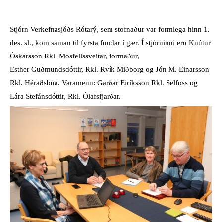
Stjórn Verkefnasjóðs Rótarý, sem stofnaður var formlega hinn 1.
des. sl., kom saman til fyrsta fundar í gær. Í stjórninni eru Knútur
Óskarsson Rkl. Mosfellssveitar, formaður,
Esther Guðmundsdóttir, Rkl. Rvík Miðborg og Jón M. Einarsson
Rkl. Héraðsbúa. Varamenn: Garðar Eiríksson Rkl. Selfoss og
Lára Stefánsdóttir, Rkl. Ólafsfjarðar.