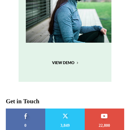
Get in Touch
0
3,849
22,800