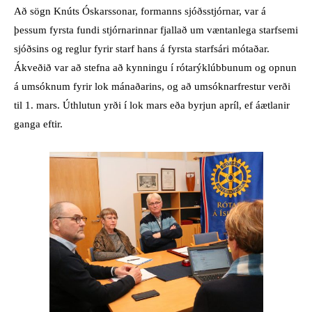
Að sögn Knúts Óskarssonar, formanns sjóðsstjórnar, var á
þessum fyrsta fundi stjórnarinnar fjallað um væntanlega starfsemi
sjóðsins og reglur fyrir starf hans á fyrsta starfsári mótaðar.
Ákveðið var að stefna að kynningu í rótarýklúbbunum og opnun
á umsóknum fyrir lok mánaðarins, og að umsóknarfrestur verði
til 1. mars. Úthlutun yrði í lok mars eða byrjun apríl, ef áætlanir
ganga eftir.