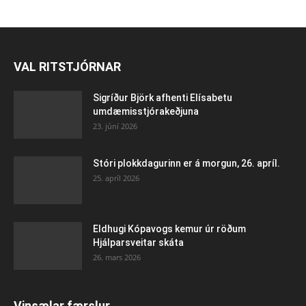
VAL RITSTJÓRNAR
Sigríður Björk afhenti Elísabetu
umdæmisstjórakeðjuna
23. júní 2026
Stóri plokkdagurinn er á morgun, 26. apríl.
25. apríl 2026
Eldhugi Kópavogs kemur úr röðum
Hjálparsveitar skáta
26. mars 2026
Vinsælar færslur