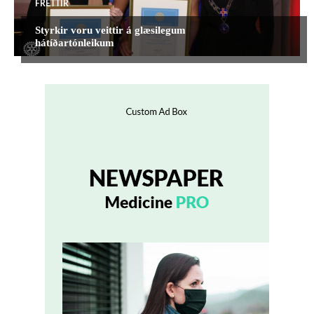
FRÉTTIR
Styrkir voru veittir á glæsilegum
hátíðartónleikum