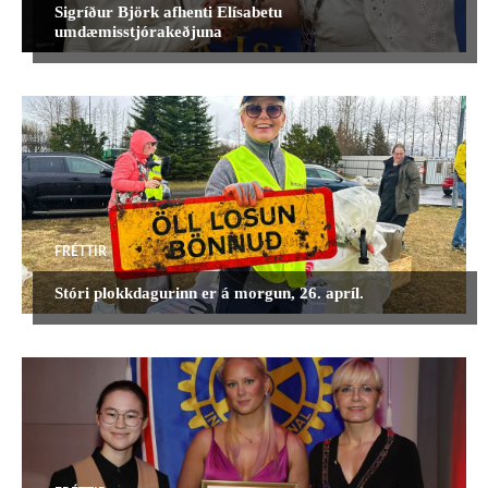
Sigríður Björk afhenti Elísabetu
umdæmisstjórakeðjuna
FRÉTTIR
Stóri plokkdagurinn er á morgun, 26. apríl.