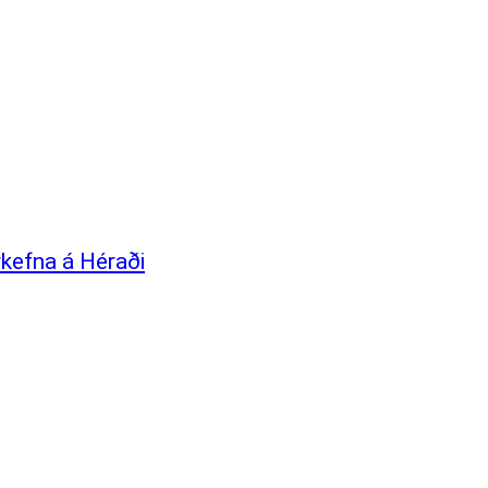
rkefna á Héraði