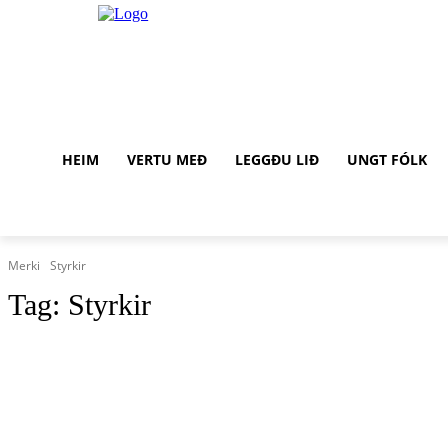
HEIM
VERTU MEÐ
LEGGÐU LIÐ
UNGT FÓLK
Merki
Styrkir
Tag:
Styrkir