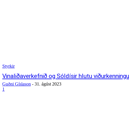
Styrkir
Vinaliðaverkefnið og Sóldísir hlutu viðurkenning
Guðni Gíslason
-
31. ágúst 2023
1