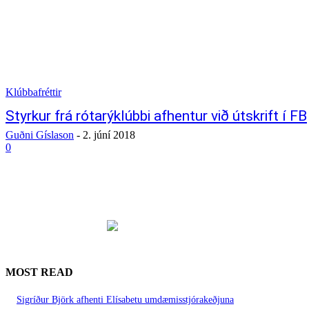
Klúbbafréttir
Styrkur frá rótarýklúbbi afhentur við útskrift í FB
Guðni Gíslason
-
2. júní 2018
0
MOST READ
Sigríður Björk afhenti Elísabetu umdæmisstjórakeðjuna