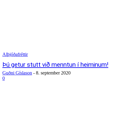
Alþjóðafréttir
Þú getur stutt við menntun í heiminum!
Guðni Gíslason
-
8. september 2020
0