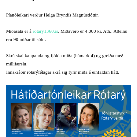
Píanóleikari verður Helga Bryndís Magnúsdóttir.
Miðasala er á
rotary1360.is
. Miðaverð er 4.000 kr. Ath.: Aðeins
eru 90 miðar til sölu.
Skrá skal kaupanda og fjölda miða (hámark 4) og greiða með
millifærslu.
Innskráðir rótarýfélagar skrá sig fyrir miða á einfaldan hátt.