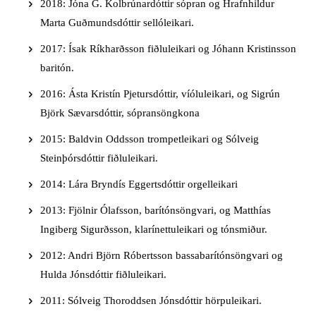
2018: Jóna G. Kolbrúnardóttir sópran og Hrafnhildur
Marta Guðmundsdóttir sellóleikari.
2017: Ísak Ríkharðsson fiðluleikari og Jóhann Kristinsson
baritón.
2016: Ásta Kristín Pjetursdóttir, víóluleikari, og Sigrún
Björk Sævarsdóttir, sópransöngkona
2015: Baldvin Oddsson trompetleikari og Sólveig
Steinþórsdóttir fiðluleikari.
2014: Lára Bryndís Eggertsdóttir orgelleikari
2013: Fjölnir Ólafsson, barítónsöngvari, og Matthías
Ingiberg Sigurðsson, klarínettuleikari og tónsmiður.
2012: Andri Björn Róbertsson bassabarítónsöngvari og
Hulda Jónsdóttir fiðluleikari.
2011: Sólveig Thoroddsen Jónsdóttir hörpuleikari.