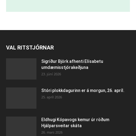
VAL RITSTJÓRNAR
Sigríður Björk afhenti Elísabetu
umdæmisstjórakeðjuna
23. júní 2026
Stóri plokkdagurinn er á morgun, 26. apríl.
25. apríl 2026
Eldhugi Kópavogs kemur úr röðum
Hjálparsveitar skáta
26. mars 2026