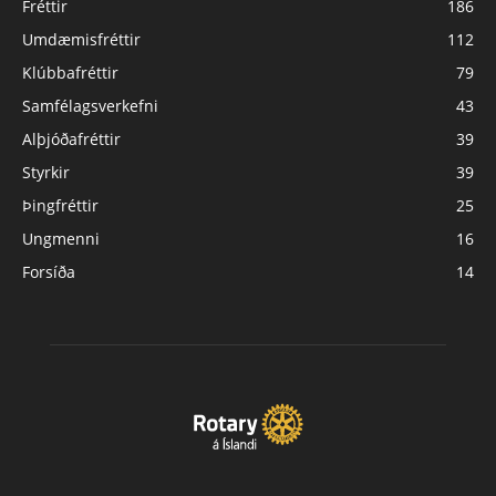
Fréttir
186
Umdæmisfréttir
112
Klúbbafréttir
79
Samfélagsverkefni
43
Alþjóðafréttir
39
Styrkir
39
Þingfréttir
25
Ungmenni
16
Forsíða
14