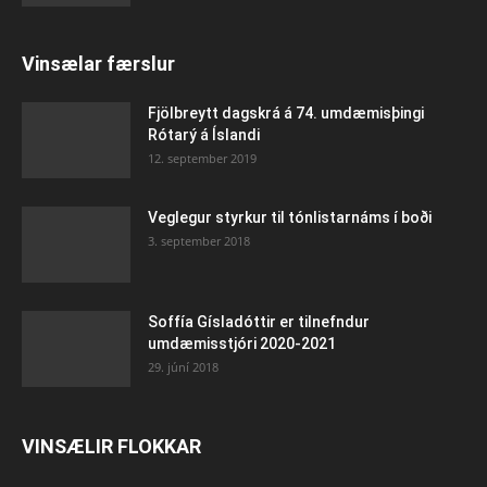
Vinsælar færslur
Fjölbreytt dagskrá á 74. umdæmisþingi
Rótarý á Íslandi
12. september 2019
Veglegur styrkur til tónlistarnáms í boði
3. september 2018
Soffía Gísladóttir er tilnefndur
umdæmisstjóri 2020-2021
29. júní 2018
VINSÆLIR FLOKKAR