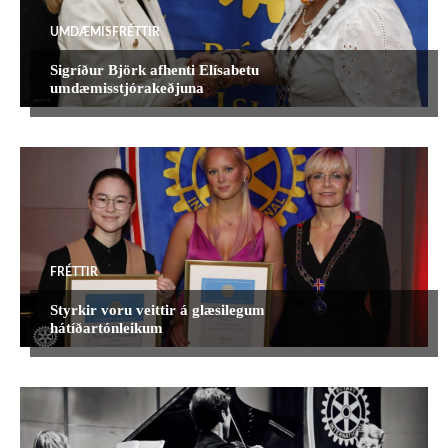
UMDÆMISFRÉTTIR
Sigríður Björk afhenti Elísabetu
umdæmisstjórakeðjuna
FRÉTTIR
Styrkir voru veittir á glæsilegum
hátíðartónleikum