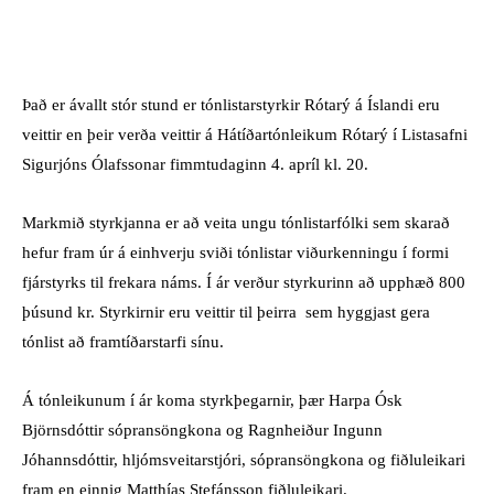
FACEBOOK
X
PINTEREST
W
Það er ávallt stór stund er tónlistarstyrkir Rótarý á Íslandi eru
veittir en þeir verða veittir á Hátíðartónleikum Rótarý í Listasafni
Sigurjóns Ólafssonar fimmtudaginn 4. apríl kl. 20.
Markmið styrkjanna er að veita ungu tónlistarfólki sem skarað
hefur fram úr á einhverju sviði tónlistar viðurkenningu í formi
fjárstyrks til frekara náms. Í ár verður styrkurinn að upphæð 800
þúsund kr. Styrkirnir eru veittir til þeirra sem hyggjast gera
tónlist að framtíðarstarfi sínu.
Á tónleikunum í ár koma styrkþegarnir, þær Harpa Ósk
Björnsdóttir sópransöngkona og Ragnheiður Ingunn
Jóhannsdóttir, hljómsveitarstjóri, sópransöngkona og fiðluleikari
fram en einnig Matthías Stefánsson fiðluleikari.