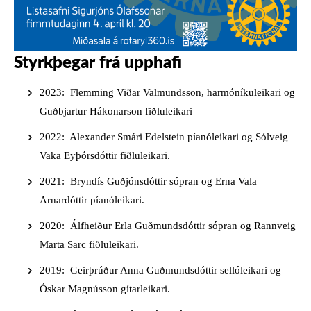
Styrkþegar frá upphafi
2023: Flemming Viðar Valmundsson, harmóníkuleikari og
Guðbjartur Hákonarson fiðluleikari
2022: Alexander Smári Edelstein píanóleikari og Sólveig
Vaka Eyþórsdóttir fiðluleikari.
2021: Bryndís Guðjónsdóttir sópran og Erna Vala
Arnardóttir píanóleikari.
2020: Álfheiður Erla Guðmundsdóttir sópran og Rannveig
Marta Sarc fiðluleikari.
2019: Geirþrúður Anna Guðmundsdóttir sellóleikari og
Óskar Magnússon gítarleikari.