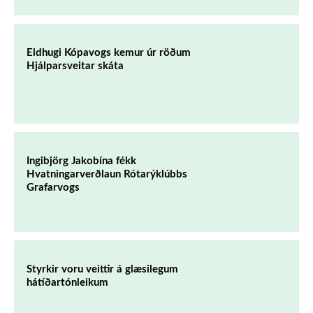
Eldhugi Kópavogs kemur úr röðum
Hjálparsveitar skáta
Ingibjörg Jakobína fékk
Hvatningarverðlaun Rótarýklúbbs
Grafarvogs
Styrkir voru veittir á glæsilegum
hátíðartónleikum