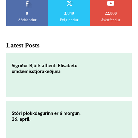
0
3,849
22,800
Aðdáendur
Fylgjendur
áskrifendur
Latest Posts
Sigríður Björk afhenti Elísabetu
umdæmisstjórakeðjuna
Stóri plokkdagurinn er á morgun,
26. apríl.