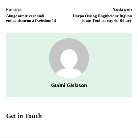
Fyrri grein
Næsta grein
Áhugasamir verðandi
Harpa Ósk og Ragnheiður Ingunn
embættismenn á fræðslumóti
hlutu Tónlistarstyrki Rótarý
Guðni Gíslason
Get in Touch