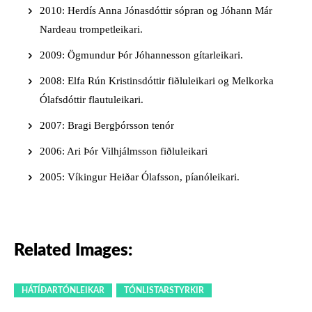
2010: Herdís Anna Jónasdóttir sópran og Jóhann Már
Nardeau trompetleikari.
2009: Ögmundur Þór Jóhannesson gítarleikari.
2008: Elfa Rún Kristinsdóttir fiðluleikari og Melkorka
Ólafsdóttir flautuleikari.
2007: Bragi Bergþórsson tenór
2006: Ari Þór Vilhjálmsson fiðluleikari
2005: Víkingur Heiðar Ólafsson, píanóleikari.
Related Images:
HÁTÍÐARTÓNLEIKAR
TÓNLISTARSTYRKIR