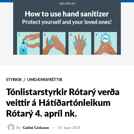
STYRKIR
UMDÆMISFRÉTTIR
Tónlistarstyrkir Rótarý verða
veittir á Hátíðartónleikum
Rótarý 4. apríl nk.
19. mars 2024
By
Guðni Gíslason