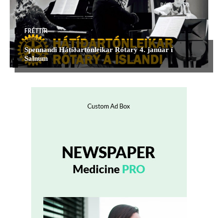
FRÉTTIR
Spennandi Hátíðartónleikar Rótarý 4. janúar í
Salnum