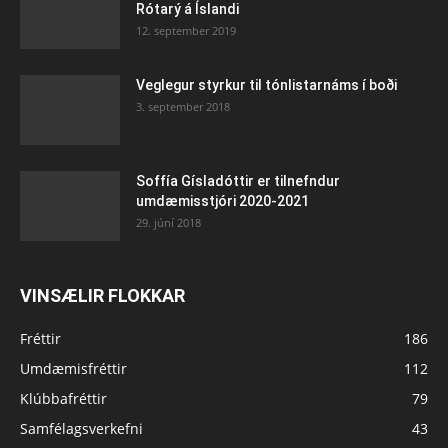
Rótarý á Íslandi
12. september 2019
Veglegur styrkur til tónlistarnáms í boði
3. september 2018
Soffía Gísladóttir er tilnefndur
umdæmisstjóri 2020-2021
29. júní 2018
VINSÆLIR FLOKKAR
Fréttir
186
Umdæmisfréttir
112
Klúbbafréttir
79
Samfélagsverkefni
43