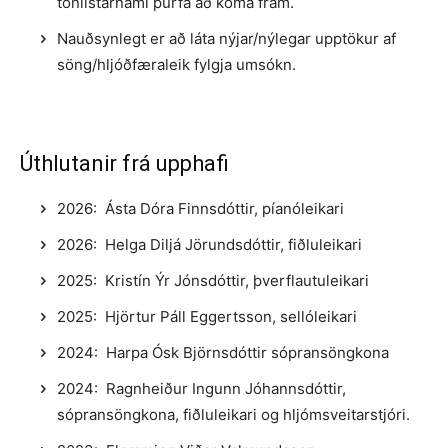
tónlistarnámi þurfa að koma fram.
Nauðsynlegt er að láta nýjar/nýlegar upptökur af
söng/hljóðfæraleik fylgja umsókn.
Úthlutanir frá upphafi
2026: Ásta Dóra Finnsdóttir, píanóleikari
2026: Helga Diljá Jörundsdóttir, fiðluleikari
2025: Kristín Ýr Jónsdóttir, þverflautuleikari
2025: Hjörtur Páll Eggertsson, sellóleikari
2024: Harpa Ósk Björnsdóttir sópransöngkona
2024: Ragnheiður Ingunn Jóhannsdóttir,
sópransöngkona, fiðluleikari og hljómsveitarstjóri.