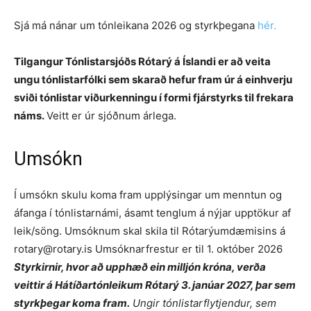
Sjá má nánar um tónleikana 2026 og styrkþegana
hér.
Tilgangur Tónlistarsjóðs Rótarý á Íslandi er að veita
ungu tónlistarfólki sem skarað hefur fram úr á einhverju
sviði tónlistar viðurkenningu í formi fjárstyrks til frekara
náms.
Veitt er úr sjóðnum árlega.
Umsókn
Í umsókn skulu koma fram upplýsingar um menntun og
áfanga í tónlistarnámi, ásamt tenglum á nýjar upptökur af
leik/söng. Umsóknum skal skila til Rótarýumdæmisins á
rotary@rotary.is Umsóknarfrestur er til 1. október 2026
Styrkirnir, hvor að upphæð ein milljón króna, verða
veittir á Hátíðartónleikum Rótarý 3. janúar 2027, þar sem
styrkþegar koma fram.
Ungir tónlistarflytjendur, sem