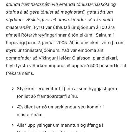
stunda framhaldsnám við erlenda tónlistarháskóla og
stefna á að gera tónlist að meginstarfi, geta sótt um
styrkinn.
Æskilegt er að umsækjendur séu komnir í
mastersnám.
Fyrst var úthlutað úr sjóðnum á 100 ára
afmæli Rótarýhreyfingarinnar á tónleikum í Salnum í
Kópavogi þann 7. janúar 2005. Átján umsóknir voru þá um
styrk úr tónlistarsjóðinum. Það var eindóma álit
dómnefndar að Víkingur Heiðar Ólafsson, píanóleikari,
hlyti fyrstu viðurkenninguna að upphæð 500 þúsund kr. til
frekara náms.
Styrkirnir eru veittir til þeirra sem hyggjast gera
tónlist að framtíðarstarfi sínu.
Æskilegt er að umsækjendur séu komnir í
mastersnám.
Allar upplýsingar um menntun og áfanga í