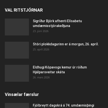
VAL RITSTJÓRNAR
Sigríður Björk afhenti Elísabetu
umdæmisstjórakeðjuna
23. júní 2026
Stóri plokkdagurinn er á morgun, 26. apríl.
25. apríl 2026
Eldhugi Kópavogs kemur úr röðum
Hjálparsveitar skáta
26. mars 2026
Vinsælar færslur
Fjölbreytt dagskrá á 74. umdæmisþingi