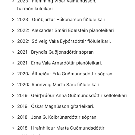
2023: Flemming Viðar Valmundsson,
harmóníkuleikari
2023: Guðbjartur Hákonarson fiðluleikari
2022: Alexander Smári Edelstein píanóleikari
2022: Sólveig Vaka Eyþórsdóttir fiðluleikari.
2021: Bryndís Guðjónsdóttir sópran
2021: Erna Vala Arnardóttir píanóleikari.
2020: Álfheiður Erla Guðmundsdóttir sópran
2020: Rannveig Marta Sarc fiðluleikari.
2019: Geirþrúður Anna Guðmundsdóttir sellóleikari
2019: Óskar Magnússon gítarleikari.
2018: Jóna G. Kolbrúnardóttir sópran
2018: Hrafnhildur Marta Guðmundsdóttir