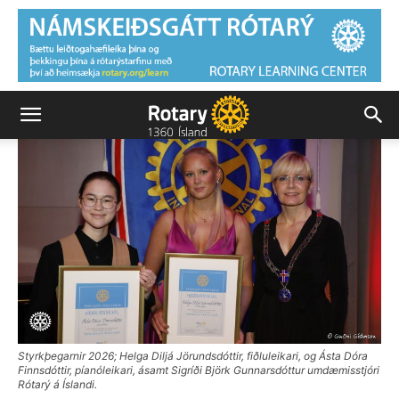
Styrkþegarnir 2026; Helga Diljá Jörundsdóttir, fiðluleikari, og Ásta Dóra
Finnsdóttir, píanóleikari, ásamt Sigríði Björk Gunnarsdóttur umdæmisstjóri
Rótarý á Íslandi.