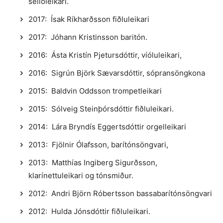
sellóleikari.
2017: Ísak Ríkharðsson fiðluleikari
2017: Jóhann Kristinsson baritón.
2016: Ásta Kristín Pjetursdóttir, víóluleikari,
2016: Sigrún Björk Sævarsdóttir, sópransöngkona
2015: Baldvin Oddsson trompetleikari
2015: Sólveig Steinþórsdóttir fiðluleikari.
2014: Lára Bryndís Eggertsdóttir orgelleikari
2013: Fjölnir Ólafsson, barítónsöngvari,
2013: Matthías Ingiberg Sigurðsson,
klarínettuleikari og tónsmiður.
2012: Andri Björn Róbertsson bassabarítónsöngvari
2012: Hulda Jónsdóttir fiðluleikari.