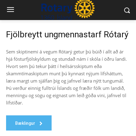
Fjölbreytt ungmennastarf Rótarý
Sem skiptinemi á vegum Rótarý getur þú búið í allt að ár
hjá fósturfjölskyldum og stundað nám í skóla í öðru landi.
Hvort sem þú tekur þátt í heilsársskiptum eða
skammtímaskiptum munt þú kynnast nýjum lífsháttum,
læra margt um sjálfan þig og jafnvel læra nýtt tungumál.
Þú verður einnig fulltrúi Íslands og fræðir fólk um landið,
menningu og sögu og eignast um leið góða vini, jafnvel til
lífstíðar.
Bæklingur