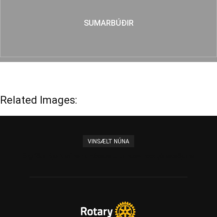
SUMARBÚÐIR
Related Images:
VINSÆLT NÚNA
Sigríður Björk afhenti Elísabetu umdæmisstjórakeðjuna