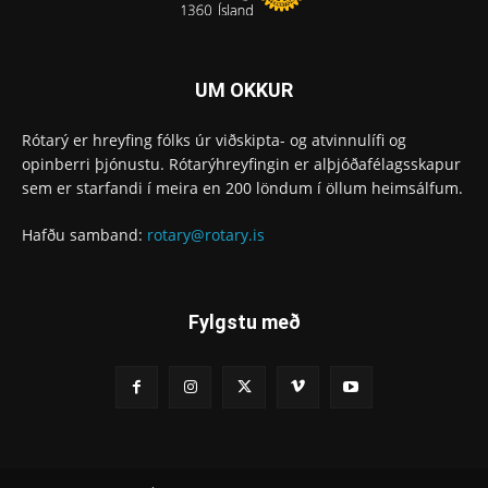
UM OKKUR
Rótarý er hreyfing fólks úr viðskipta- og atvinnulífi og
opinberri þjónustu. Rótarýhreyfingin er alþjóðafélagsskapur
sem er starfandi í meira en 200 löndum í öllum heimsálfum.
Hafðu samband:
rotary@rotary.is
Fylgstu með