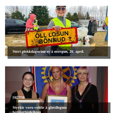
SAMFÉLAGSVERKEFNI
SAUDARKROKUR
SELFOSS
STYRKIR
UMDAEMISRAD
UMDÆMISFRÉTTIR
UNGMENNASTARF
UNGMENNI
ÞINGFRÉTTIR
MEIRA
FRÉTTIR
Stóri plokkdagurinn er á morgun, 26. apríl.
FRÉTTIR
Styrkir voru veittir á glæsilegum
hátíðartónleikum