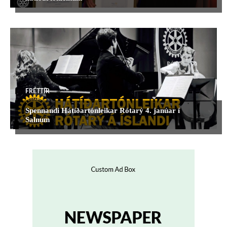
FRÉTTIR
Spennandi Hátíðartónleikar Rótarý 4. janúar í
Salnum