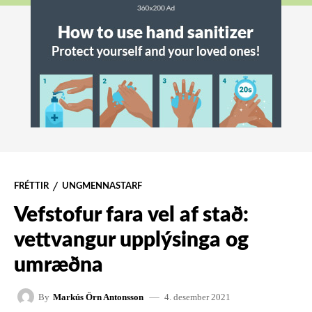
FRÉTTIR
UNGMENNASTARF
Vefstofur fara vel af stað:
vettvangur upplýsinga og
umræðna
4. desember 2021
By
Markús Örn Antonsson