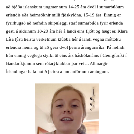
að bjóða islenskum ungmennum 14-25 ára dvöl í sumarbúðum
erlendis eða heimsóknir milli fjöskyldna, 15-19 ára. Einnig er
fyrirhugað að nefndin skipuleggi starf sumarbúða fyrir erlenda
gesti á aldrinum 18-20 ára hér á landi eins fljótt og hægt er. Klara
Lísa lýsti helstu verkefnum klúbba hér á landi vegna móttöku
erlendra nema og til að gera dvöl þeirra árangursríka. Þá nefndi
hún einnig veglega styrki til eins árs háskólanáms í Georgíuríki í
Bandaríkjunum sem rótarýklubbar þar veita. Allmargir
Íslendingar hafa notið þeirra á undanförnum áratugum.