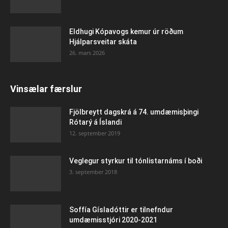
Eldhugi Kópavogs kemur úr röðum
Hjálparsveitar skáta
26. mars 2026
Vinsælar færslur
Fjölbreytt dagskrá á 74. umdæmisþingi
Rótarý á Íslandi
12. september 2019
Veglegur styrkur til tónlistarnáms í boði
3. september 2018
Soffía Gísladóttir er tilnefndur
umdæmisstjóri 2020-2021