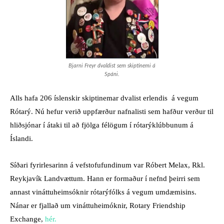
Bjarni Freyr dvaldist sem skiptinemi á
Spáni.
Alls hafa 206 íslenskir skiptinemar dvalist erlendis á vegum
Rótarý. Nú hefur verið uppfærður nafnalisti sem hafður verður til
hliðsjónar í átaki til að fjölga félögum í rótarýklúbbunum á
Íslandi.
Síðari fyrirlesarinn á vefstofufundinum var Róbert Melax, Rkl.
Reykjavík Landvættum. Hann er formaður í nefnd þeirri sem
annast vináttuheimsóknir rótarýfólks á vegum umdæmisins.
Nánar er fjallað um vináttuheimóknir, Rotary Friendship
Exchange,
hér.