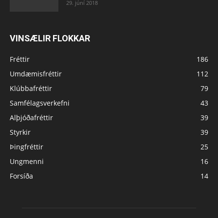
29. júní 2018
VINSÆLIR FLOKKAR
Fréttir
186
Umdæmisfréttir
112
Klúbbafréttir
79
Samfélagsverkefni
43
Alþjóðafréttir
39
Styrkir
39
Þingfréttir
25
Ungmenni
16
Forsíða
14