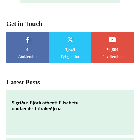
Get in Touch
0
3,849
22,800
Aðdáendur
Fylgjendur
áskrifendur
Latest Posts
Sigríður Björk afhenti Elísabetu
umdæmisstjórakeðjuna