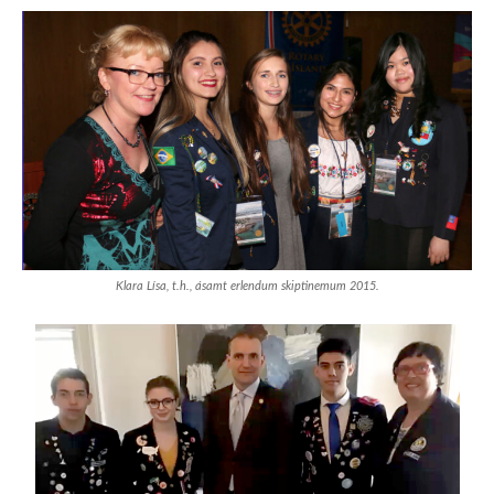
Klara Lísa, t.h., ásamt erlendum skiptinemum 2015.