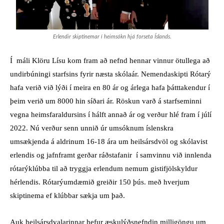
Erlendir skiptinemar í heimsókn hjá forseta Íslands.
Í máli Klöru Lísu kom fram að nefnd hennar vinnur ötullega að
undirbúningi starfsins fyrir næsta skólaár. Nemendaskipti Rótarý
hafa verið við lýði í meira en 80 ár og árlega hafa þátttakendur í
þeim verið um 8000 hin síðari ár. Röskun varð á starfseminni
vegna heimsfaraldursins í hálft annað ár og verður hlé fram í júlí
2022. Nú verður senn unnið úr umsóknum íslenskra
umsækjenda á aldrinum 16-18 ára um heilsársdvöl og skólavist
erlendis og jafnframt gerðar ráðstafanir í samvinnu við innlenda
rótarýklúbba til að tryggja erlendum nemum gistifjölskyldur
hérlendis. Rótarýumdæmið greiðir 150 þús. með hverjum
skiptinema ef klúbbar sækja um það.
Auk heilsársdvalarinnar hefur æskulýðsnefndin milligöngu um