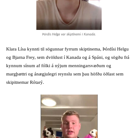
Þórdís Helga var skiptinemi í Kanada.
Klara Lísa kynnti til sögunnar fyrrum skiptinema, Þórdísi Helgu
og Bjarna Frey, sem dvöldust í Kanada og á Spáni, og sögðu frá
kynnum sínum af fólki á nýjum menningarsvæðum og
margþættri og ánægjulegri reynslu sem þau höfðu öðlast sem
skipitnemar Rótarý.