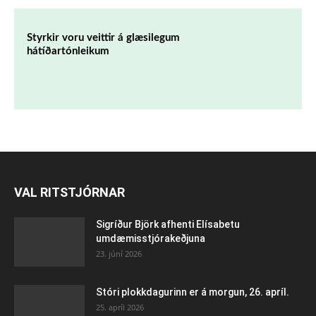
Styrkir voru veittir á glæsilegum
hátíðartónleikum
VAL RITSTJÓRNAR
Sigríður Björk afhenti Elísabetu
umdæmisstjórakeðjuna
23. júní 2026
Stóri plokkdagurinn er á morgun, 26. apríl.
25. apríl 2026