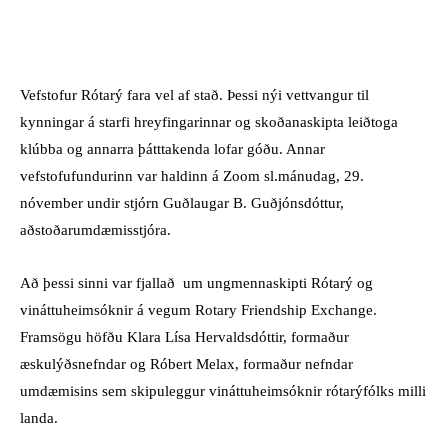
FACEBOOK
X
PINTEREST
W
Vefstofur Rótarý fara vel af stað. Þessi nýi vettvangur til
kynningar á starfi hreyfingarinnar og skoðanaskipta leiðtoga
klúbba og annarra þátttakenda lofar góðu. Annar
vefstofufundurinn var haldinn á Zoom sl.mánudag, 29.
nóvember undir stjórn Guðlaugar B. Guðjónsdóttur,
aðstoðarumdæmisstjóra.
Að þessi sinni var fjallað um ungmennaskipti Rótarý og
vináttuheimsóknir á vegum Rotary Friendship Exchange.
Framsögu höfðu Klara Lísa Hervaldsdóttir, formaður
æskulýðsnefndar og Róbert Melax, formaður nefndar
umdæmisins sem skipuleggur vináttuheimsóknir rótarýfólks milli
landa.