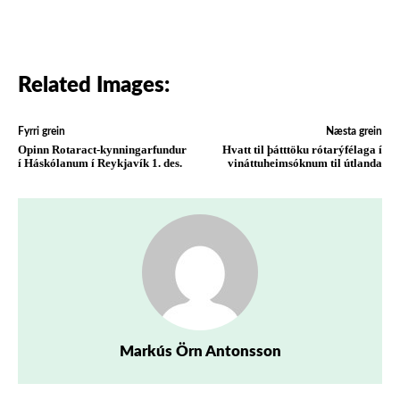
Related Images:
Fyrri grein
Næsta grein
Opinn Rotaract-kynningarfundur
Hvatt til þátttöku rótarýfélaga í
í Háskólanum í Reykjavík 1. des.
vináttuheimsóknum til útlanda
Markús Örn Antonsson