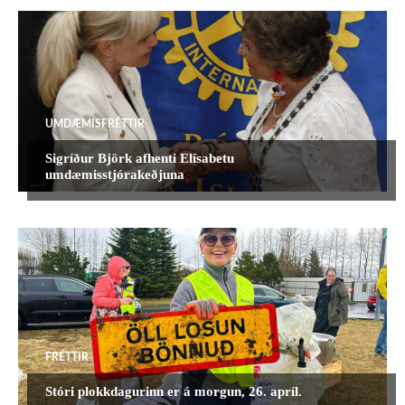
SAMFÉLAGSVERKEFNI
SAUDARKROKUR
SELFOSS
STYRKIR
UMDAEMISRAD
UMDÆMISFRÉTTIR
UNGMENNASTARF
UNGMENNI
ÞINGFRÉTTIR
MEIRA
UMDÆMISFRÉTTIR
Sigríður Björk afhenti Elísabetu
umdæmisstjórakeðjuna
FRÉTTIR
Stóri plokkdagurinn er á morgun, 26. apríl.