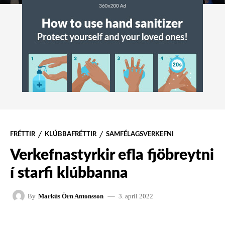
FRÉTTIR
KLÚBBAFRÉTTIR
SAMFÉLAGSVERKEFNI
Verkefnastyrkir efla fjöbreytni
í starfi klúbbanna
3. apríl 2022
By
Markús Örn Antonsson
FACEBOOK
X
PINTEREST
W