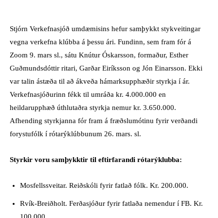
Stjórn Verkefnasjóð umdæmisins hefur samþykkt stykveitingar
vegna verkefna klúbba á þessu ári. Fundinn, sem fram fór á
Zoom 9. mars sl., sátu Knútur Óskarsson, formaður, Esther
Guðmundsdóttir ritari, Garðar Eiríksson og Jón Einarsson. Ekki
var talin ástæða til að ákveða hámarksupphæðir styrkja í ár.
Verkefnasjóðurinn fékk til umráða kr. 4.000.000 en
heildarupphæð úthlutaðra styrkja nemur kr. 3.650.000.
Afhending styrkjanna fór fram á fræðslumótinu fyrir verðandi
forystufólk í rótarýklúbbunum 26. mars. sl.
Styrkir voru samþykktir til eftirfarandi rótarýklubba:
Mosfellssveitar. Reiðskóli fyrir fatlað fólk. Kr. 200.000.
Rvík-Breiðholt. Ferðasjóður fyrir fatlaða nemendur í FB. Kr.
100.000.