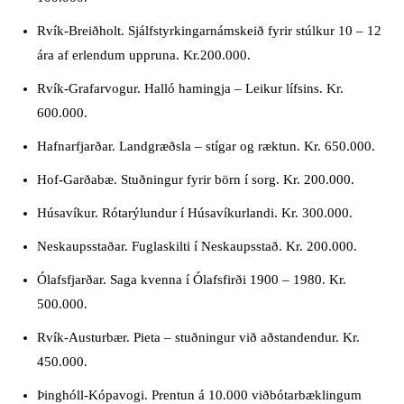
Rvík-Breiðholt. Sjálfstyrkingarnámskeið fyrir stúlkur 10 – 12
ára af erlendum uppruna. Kr.200.000.
Rvík-Grafarvogur. Halló hamingja – Leikur lífsins. Kr.
600.000.
Hafnarfjarðar. Landgræðsla – stígar og ræktun. Kr. 650.000.
Hof-Garðabæ. Stuðningur fyrir börn í sorg. Kr. 200.000.
Húsavíkur. Rótarýlundur í Húsavíkurlandi. Kr. 300.000.
Neskaupsstaðar. Fuglaskilti í Neskaupsstað. Kr. 200.000.
Ólafsfjarðar. Saga kvenna í Ólafsfirði 1900 – 1980. Kr.
500.000.
Rvík-Austurbær. Pieta – stuðningur við aðstandendur. Kr.
450.000.
Þinghóll-Kópavogi. Prentun á 10.000 viðbótarbæklingum