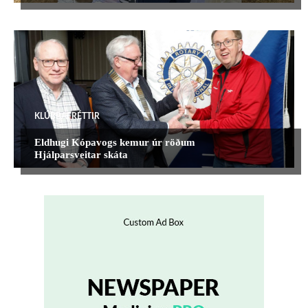
KLÚBBAFRÉTTIR
Eldhugi Kópavogs kemur úr röðum
Hjálparsveitar skáta