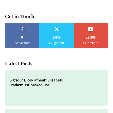
Get in Touch
0
3,849
22,800
Aðdáendur
Fylgjendur
áskrifendur
Latest Posts
Sigríður Björk afhenti Elísabetu
umdæmisstjórakeðjuna