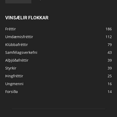
VINSÆLIR FLOKKAR
Fréttir
186
Umdæmisfréttir
112
Klúbbafréttir
79
Samfélagsverkefni
43
Alþjóðafréttir
39
Styrkir
39
Þingfréttir
25
Ungmenni
16
Forsíða
14