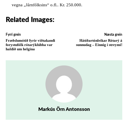
vegna „Járnfólksins“ o.fl.. Kr. 250.000.
Related Images:
Fyrri grein
Næsta grein
Fræðslumótið fyrir viðtakandi
Hátíðartónleikar Rótarý á
forystufólk rótarýklúbba var
sunnudag – Einnig í streymi!
haldið um helgina
Markús Örn Antonsson