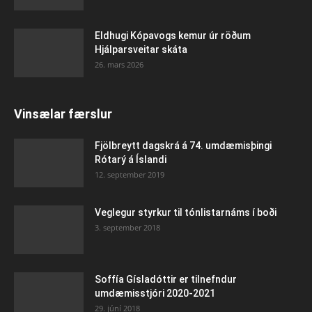
Eldhugi Kópavogs kemur úr röðum
Hjálparsveitar skáta
26. mars 2026
Vinsælar færslur
Fjölbreytt dagskrá á 74. umdæmisþingi
Rótarý á Íslandi
12. september 2019
Veglegur styrkur til tónlistarnáms í boði
3. september 2018
Soffía Gísladóttir er tilnefndur
umdæmisstjóri 2020-2021
29. júní 2018