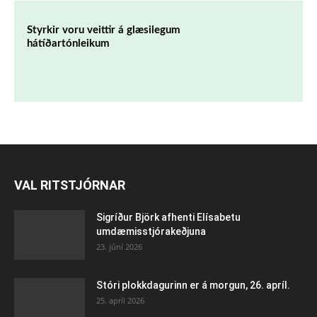
Styrkir voru veittir á glæsilegum
hátíðartónleikum
VAL RITSTJÓRNAR
Sigríður Björk afhenti Elísabetu
umdæmisstjórakeðjuna
23. júní 2026
Stóri plokkdagurinn er á morgun, 26. apríl.
25. apríl 2026