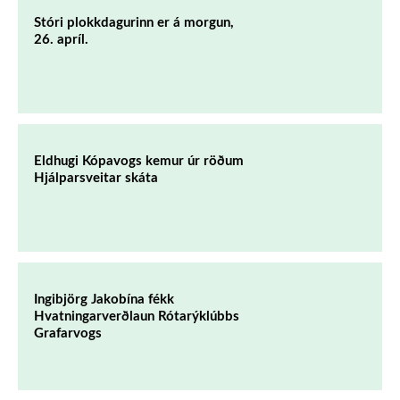
Stóri plokkdagurinn er á morgun,
26. apríl.
Eldhugi Kópavogs kemur úr röðum
Hjálparsveitar skáta
Ingibjörg Jakobína fékk
Hvatningarverðlaun Rótarýklúbbs
Grafarvogs