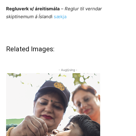
Regluverk v/ áreitismála
–
Reglur til verndar
skiptinemum á Ísland
i
sækja
Related Images:
- Auglýsing -