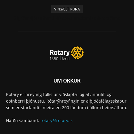
VINSÆLT NÚNA
Sigríður Björk afhenti Elísabetu umdæmisstjórakeðjuna
UM OKKUR
Rótarý er hreyfing fólks úr viðskipta- og atvinnulífi og
opinberri þjónustu. Rótarýhreyfingin er alþjóðafélagsskapur
sem er starfandi í meira en 200 löndum í öllum heimsálfum.
Hafðu samband:
rotary@rotary.is