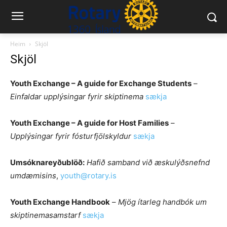
Heim
Skjöl
Skjöl
Youth Exchange – A guide for Exchange Students
–
Einfaldar upplýsingar fyrir skiptinema
sækja
Youth Exchange – A guide for Host Families
–
Upplýsingar fyrir fósturfjölskyldur
sækja
Umsóknareyðublöð:
Hafið samband við æskulýðsnefnd
umdæmisins
,
youth@rotary.is
Youth Exchange Handbook
–
Mjög ítarleg handbók um
skiptinemasamstarf
sækja