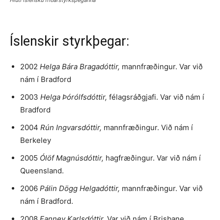
Hluti íslensku friðarstyrksþeganna
Íslenskir styrkþegar:
2002
Helga Bára Bragadóttir,
mannfræðingur. Var við
nám í Bradford
2003
Helga Þórólfsdóttir,
félagsráðgjafi. Var við nám í
Bradford
2004
Rún Ingvarsdóttir,
mannfræðingur. Við nám í
Berkeley
2005
Ólöf Magnúsdóttir,
hagfræðingur. Var við nám í
Queensland.
2006
Pálin Dögg Helgadóttir,
mannfræðingur. Var við
nám í Bradford.
2008
Fanney Karlsdóttir.
Var við nám í Brisbane