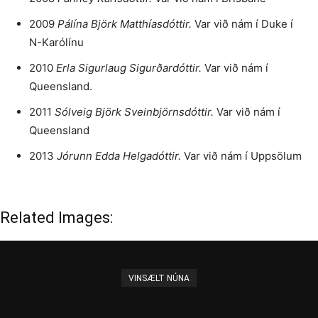
2009
Pálína Björk Matthíasdóttir.
Var við nám í Duke í
N-Karólínu
2010
Erla Sigurlaug Sigurðardóttir.
Var við nám í
Queensland.
2011
Sólveig Björk Sveinbjörnsdóttir.
Var við nám í
Queensland
2013
Jórunn Edda Helgadóttir.
Var við nám í Uppsölum
Related Images:
VINSÆLT NÚNA
Sigríður Björk afhenti Elísabetu umdæmisstjórakeðjuna