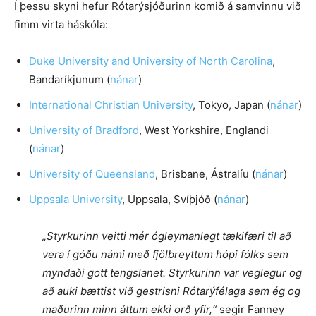
Í þessu skyni hefur Rótarýsjóðurinn komið á samvinnu við
fimm virta háskóla:
Duke University and University of North Carolina
,
Bandaríkjunum (
nánar
)
International Christian University
, Tokyo, Japan (
nánar
)
University of Bradford
, West Yorkshire, Englandi
(
nánar
)
University of Queensland
, Brisbane, Ástralíu (
nánar
)
Uppsala University
, Uppsala, Svíþjóð (
nánar
)
„Styrkurinn veitti mér ógleymanlegt tækifæri til að
vera í góðu námi með fjölbreyttum hópi fólks sem
myndaði gott tengslanet. Styrkurinn var veglegur og
að auki bættist við gestrisni Rótarýfélaga sem ég og
maðurinn minn áttum ekki orð yfir,“
segir Fanney