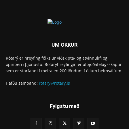
UM OKKUR
Rótarý er hreyfing fólks úr viðskipta- og atvinnulífi og
opinberri þjónustu. Rótarýhreyfingin er alþjóðafélagsskapur
sem er starfandi í meira en 200 löndum í öllum heimsálfum.
Hafðu samband:
rotary@rotary.is
Fylgstu með