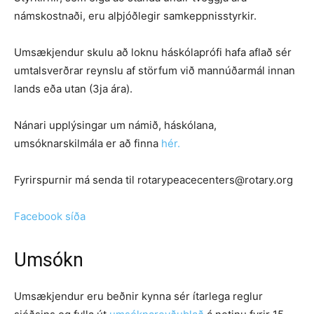
námskostnaði, eru alþjóðlegir samkeppnisstyrkir.
Umsækjendur skulu að loknu háskólaprófi hafa aflað sér
umtalsverðrar reynslu af störfum við mannúðarmál innan
lands eða utan (3ja ára).
Nánari upplýsingar um námið, háskólana,
umsóknarskilmála er að finna
hér.
Fyrirspurnir má senda til rotarypeacecenters@rotary.org
Facebook síða
Umsókn
Umsækjendur eru beðnir kynna sér ítarlega reglur