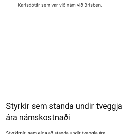
Karlsdóttir sem var við nám við Brisben.
Styrkir sem standa undir tveggja
ára námskostnaði
Styrkirnir, sem eiga að standa undir tveggja ára