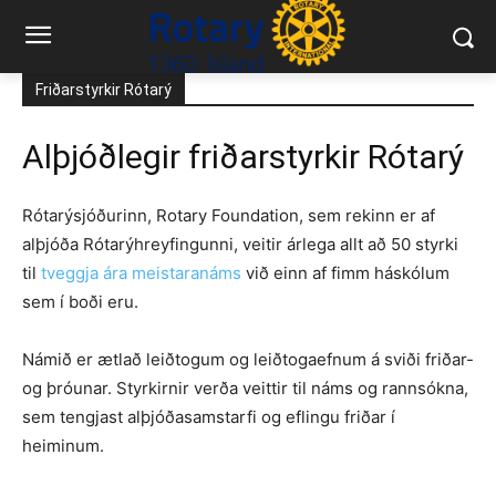
Friðarstyrkir Rótarý
Alþjóðlegir friðarstyrkir Rótarý
Rótarýsjóðurinn, Rotary Foundation, sem rekinn er af
alþjóða Rótarýhreyfingunni, veitir árlega allt að 50 styrki
til
tveggja ára meistaranáms
við einn af fimm háskólum
sem í boði eru.
Námið er ætlað leiðtogum og leiðtogaefnum á sviði friðar-
og þróunar. Styrkirnir verða veittir til náms og rannsókna,
sem tengjast alþjóðasamstarfi og eflingu friðar í
heiminum.