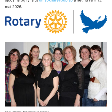
sjóðsins og fylla út
umsóknareyðublað
á netinu fyrir 15.
maí 2026.