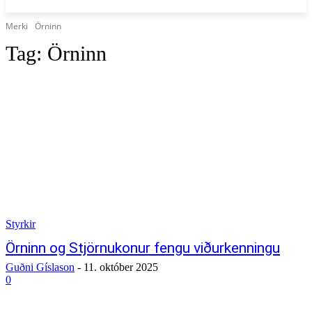
Merki
Örninn
Tag:
Örninn
Styrkir
Örninn og Stjörnukonur fengu viðurkenningu
Guðni Gíslason
-
11. október 2025
0