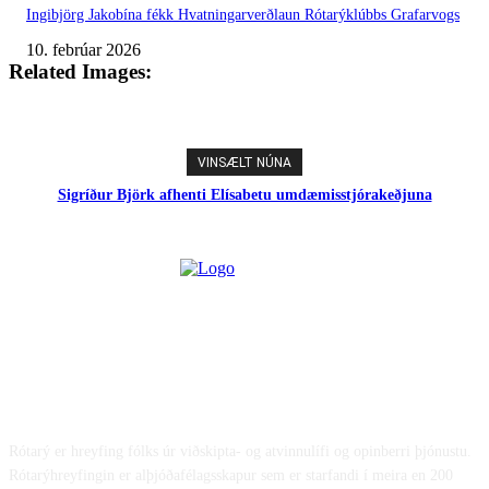
Ingibjörg Jakobína fékk Hvatningarverðlaun Rótarýklúbbs Grafarvogs
10. febrúar 2026
Related Images:
VINSÆLT NÚNA
Sigríður Björk afhenti Elísabetu umdæmisstjórakeðjuna
UM OKKUR
Rótarý er hreyfing fólks úr viðskipta- og atvinnulífi og opinberri þjónustu.
Rótarýhreyfingin er alþjóðafélagsskapur sem er starfandi í meira en 200