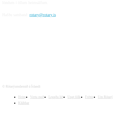
löndum í öllum heimsálfum.
Hafðu samband:
rotary@rotary.is
Fylgstu með
© Rótarýumdæmið á Íslandi
Heim
Vertu með
Leggðu lið
Ungt fólk
Fréttir
Um Rótarý
Klúbbar