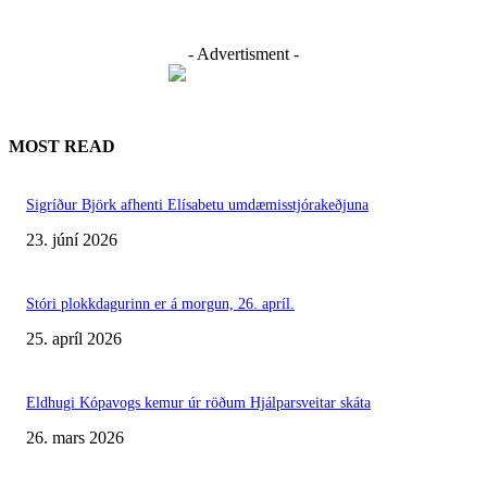
- Advertisment -
MOST READ
Sigríður Björk afhenti Elísabetu umdæmisstjórakeðjuna
23. júní 2026
Stóri plokkdagurinn er á morgun, 26. apríl.
25. apríl 2026
Eldhugi Kópavogs kemur úr röðum Hjálparsveitar skáta
26. mars 2026