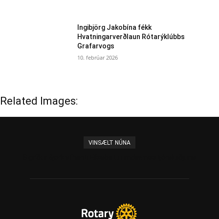
Ingibjörg Jakobína fékk
Hvatningarverðlaun Rótarýklúbbs
Grafarvogs
10. febrúar 2026
Related Images:
VINSÆLT NÚNA
Sigríður Björk afhenti Elísabetu umdæmisstjórakeðjuna