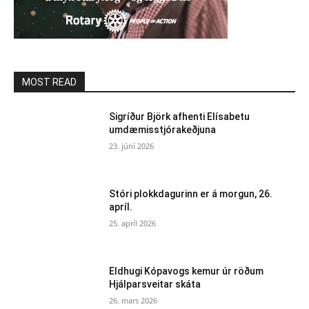
MOST READ
Sigríður Björk afhenti Elísabetu
umdæmisstjórakeðjuna
23. júní 2026
Stóri plokkdagurinn er á morgun, 26.
apríl.
25. apríl 2026
Eldhugi Kópavogs kemur úr röðum
Hjálparsveitar skáta
26. mars 2026