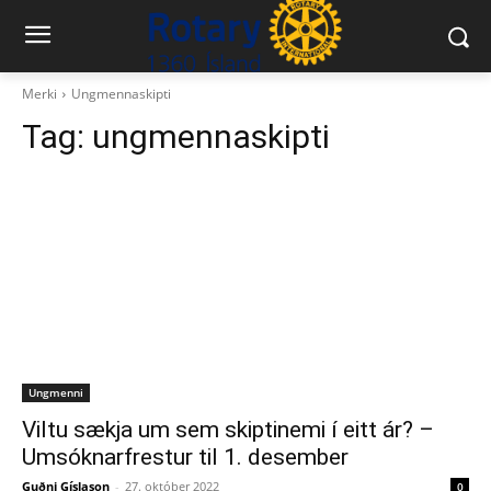
Merki
Ungmennaskipti
Tag:
ungmennaskipti
Ungmenni
Viltu sækja um sem skiptinemi í eitt ár? –
Umsóknarfrestur til 1. desember
Guðni Gíslason
-
27. október 2022
0