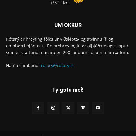
UM OKKUR
Rótarý er hreyfing fólks úr viðskipta- og atvinnulífi og
opinberri þjónustu. Rótarýhreyfingin er alþjóðafélagsskapur
sem er starfandi í meira en 200 löndum í öllum heimsálfum.
Hafðu samband:
rotary@rotary.is
Fylgstu með