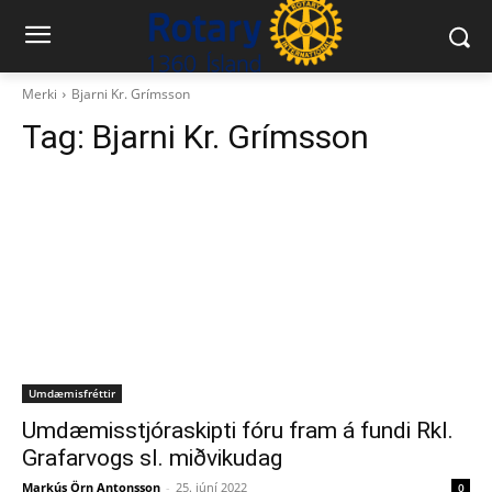
Merki
Bjarni Kr. Grímsson
Tag:
Bjarni Kr. Grímsson
Umdæmisfréttir
Umdæmisstjóraskipti fóru fram á fundi Rkl.
Grafarvogs sl. miðvikudag
Markús Örn Antonsson
-
25. júní 2022
0