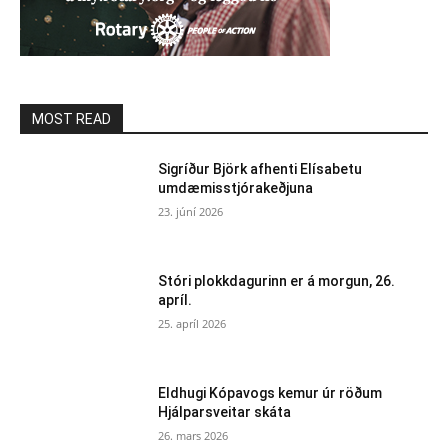
MOST READ
Sigríður Björk afhenti Elísabetu
umdæmisstjórakeðjuna
23. júní 2026
Stóri plokkdagurinn er á morgun, 26.
apríl.
25. apríl 2026
Eldhugi Kópavogs kemur úr röðum
Hjálparsveitar skáta
26. mars 2026