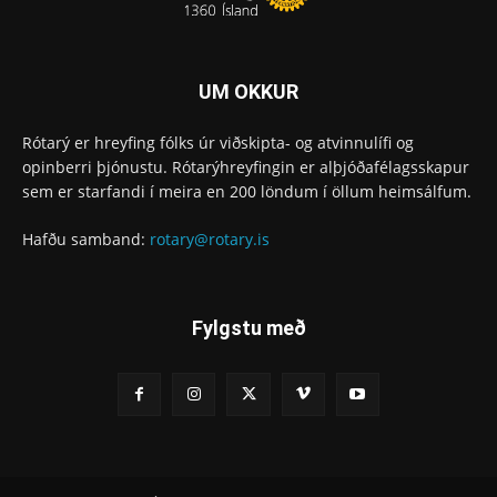
UM OKKUR
Rótarý er hreyfing fólks úr viðskipta- og atvinnulífi og
opinberri þjónustu. Rótarýhreyfingin er alþjóðafélagsskapur
sem er starfandi í meira en 200 löndum í öllum heimsálfum.
Hafðu samband:
rotary@rotary.is
Fylgstu með