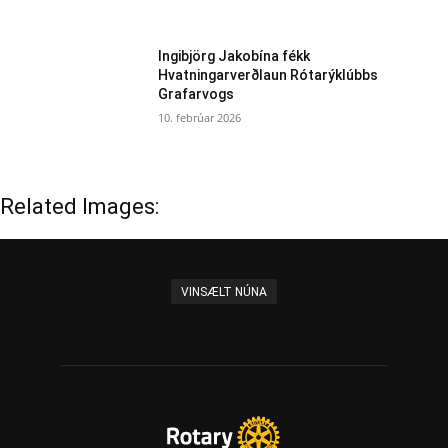
Ingibjörg Jakobína fékk
Hvatningarverðlaun Rótarýklúbbs
Grafarvogs
10. febrúar 2026
Related Images:
VINSÆLT NÚNA
Sigríður Björk afhenti Elísabetu umdæmisstjórakeðjuna