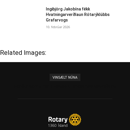
Ingibjörg Jakobína fékk
Hvatningarverðlaun Rótarýklúbbs
Grafarvogs
10. febrúar 2026
Related Images:
VINSÆLT NÚNA
Sigríður Björk afhenti Elísabetu umdæmisstjórakeðjuna