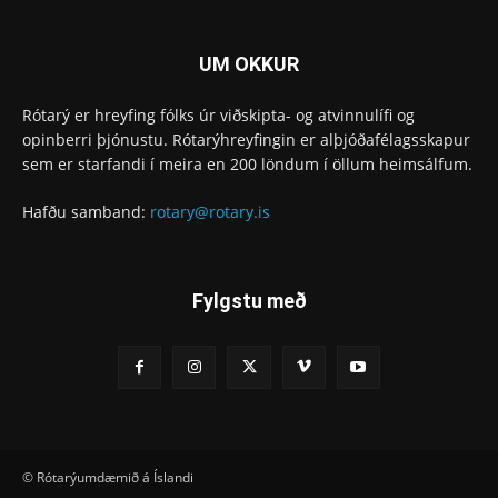
UM OKKUR
Rótarý er hreyfing fólks úr viðskipta- og atvinnulífi og
opinberri þjónustu. Rótarýhreyfingin er alþjóðafélagsskapur
sem er starfandi í meira en 200 löndum í öllum heimsálfum.
Hafðu samband:
rotary@rotary.is
Fylgstu með
© Rótarýumdæmið á Íslandi