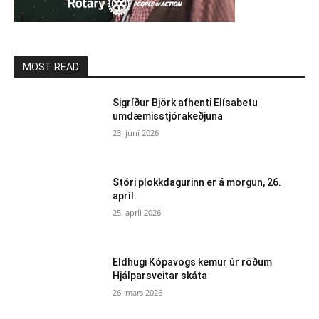
MOST READ
Sigríður Björk afhenti Elísabetu
umdæmisstjórakeðjuna
23. júní 2026
Stóri plokkdagurinn er á morgun, 26.
apríl.
25. apríl 2026
Eldhugi Kópavogs kemur úr röðum
Hjálparsveitar skáta
26. mars 2026