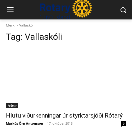
Merki
Vallaskóli
Tag:
Vallaskóli
Fréttir
Hlutu viðurkenningar úr styrktarsjóði Rótarý
Markús Örn Antonsson
-
17. október 2018
0