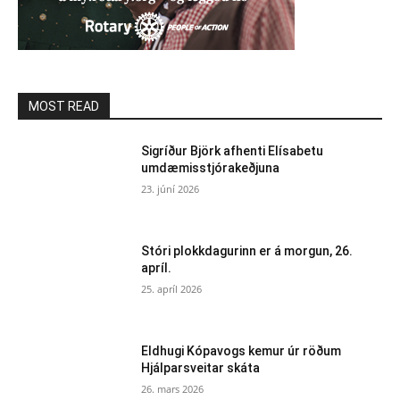
MOST READ
Sigríður Björk afhenti Elísabetu
umdæmisstjórakeðjuna
23. júní 2026
Stóri plokkdagurinn er á morgun, 26.
apríl.
25. apríl 2026
Eldhugi Kópavogs kemur úr röðum
Hjálparsveitar skáta
26. mars 2026