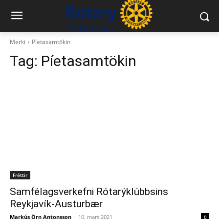
Merki
Píetasamtökin
Tag:
Píetasamtökin
Fréttir
Samfélagsverkefni Rótarýklúbbsins
Reykjavík-Austurbær
Markús Örn Antonsson
-
10. mars 2021
0