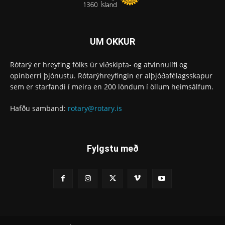
UM OKKUR
Rótarý er hreyfing fólks úr viðskipta- og atvinnulífi og
opinberri þjónustu. Rótarýhreyfingin er alþjóðafélagsskapur
sem er starfandi í meira en 200 löndum í öllum heimsálfum.
Hafðu samband:
rotary@rotary.is
Fylgstu með