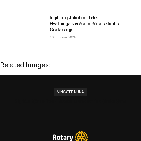
Ingibjörg Jakobína fékk
Hvatningarverðlaun Rótarýklúbbs
Grafarvogs
10. febrúar 2026
Related Images:
VINSÆLT NÚNA
Sigríður Björk afhenti Elísabetu umdæmisstjórakeðjuna