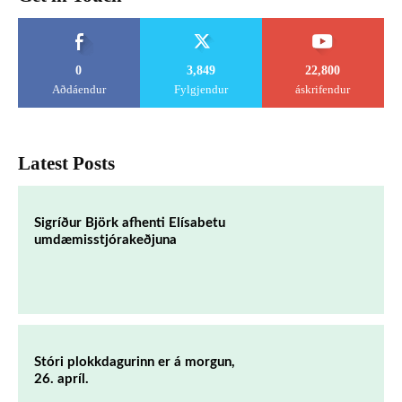
0
3,849
22,800
Aðdáendur
Fylgjendur
áskrifendur
Latest Posts
Sigríður Björk afhenti Elísabetu
umdæmisstjórakeðjuna
Stóri plokkdagurinn er á morgun,
26. apríl.