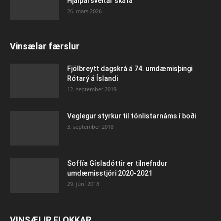
Hjálparsveitar skáta
26. mars 2026
Vinsælar færslur
Fjölbreytt dagskrá á 74. umdæmisþingi
Rótarý á Íslandi
12. september 2019
Veglegur styrkur til tónlistarnáms í boði
3. september 2018
Soffía Gísladóttir er tilnefndur
umdæmisstjóri 2020-2021
29. júní 2018
VINSÆLIR FLOKKAR