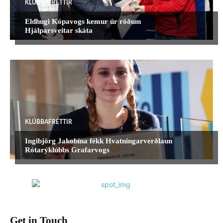
KLÚBBAFRÉTTIR
Eldhugi Kópavogs kemur úr röðum
Hjálparsveitar skáta
KLÚBBAFRÉTTIR
Ingibjörg Jakobína fékk Hvatningarverðlaun
Rótarýklúbbs Grafarvogs
Get in Touch