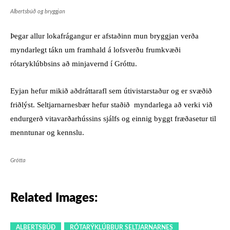
Albertsbúð og bryggjan
Þegar allur lokafrágangur er afstaðinn mun bryggjan verða
myndarlegt tákn um framhald á lofsverðu frumkvæði
rótaryklúbbsins að minjavernd í Gróttu.
Eyjan hefur mikið aðdráttarafl sem útivistarstaður og er svæðið
friðlýst. Seltjarnarnesbær hefur staðið myndarlega að verki við
endurgerð vitavarðarhússins sjálfs og einnig byggt fræðasetur til
menntunar og kennslu.
Grótta
Related Images:
ALBERTSBÚÐ
RÓTARÝKLÚBBUR SELTJARNARNES