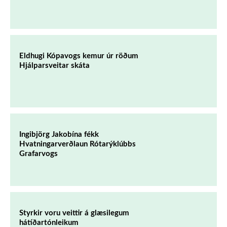
Eldhugi Kópavogs kemur úr röðum
Hjálparsveitar skáta
Ingibjörg Jakobína fékk
Hvatningarverðlaun Rótarýklúbbs
Grafarvogs
Styrkir voru veittir á glæsilegum
hátíðartónleikum