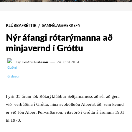
KLÚBBAFRÉTTIR
SAMFÉLAGSVERKEFNI
Nýr áfangi rótarýmanna að
minjavernd í Gróttu
24. apríl 2014
By
Guðni Gíslason
FACEBOOK
X
PINTEREST
W
Fyrir 35 árum tók Rótarýklúbbur Seltjarnarness að sér að gera
við verbúðina í Gróttu, hina svokölluðu Albertsbúð, sem kennd
er við Jón Albert Þorvarðarson, vitavörð í Gróttu á árunum 1931
til 1970.