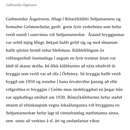
Guðmundur Ásgeirsson
Guðmundur Ásgeirsson, félagi í Rótarýklúbbi Seltjarnarness og
formaður Gróttunefndar, gerði grein fyrir verkefninu sem hefur
verið unnið í samvinnu við Seltjarnarnesbæ. Ástand bryggjunnar
var orðið mjög lélegt. Þekjan hafði gefið sig og með tímanum
hafði sjórinn brotið niður hleðsluna. Klúbbfélögum óx
viðfangsefnið óneitanlega í augum en fyrir tveimur árum var
látið til skarar skríða. Þá fékk klúbburinn að nýta efniðvið úr
bryggju sem verið var að rífa í Örfirisey. Sú bryggja hafði verið
byggð um 1950 og notaður í hana úrvalsviður þannig að eftir
viðgerðina er bryggjan í Gróttu mun sterkbyggðari en þegar hún
var upphaflega smíðuð um 1930. Rótarýklúbburinn hefur staðið
straum af efniskaupum vegna lokaáfanganna við bryggjuna en
Seltjarnarnesbær hefur lagt til vinnuframlag starfsmanna sinna,
sem unnu að verkinu á sl. ári og undanfarnar vikur.