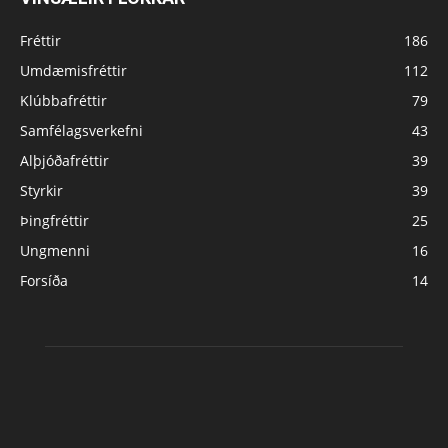
Fréttir
186
Umdæmisfréttir
112
Klúbbafréttir
79
Samfélagsverkefni
43
Alþjóðafréttir
39
Styrkir
39
Þingfréttir
25
Ungmenni
16
Forsíða
14