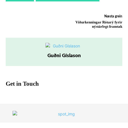
Næsta grein
Viðurkenningar Rótarý fyrir
nýstárlegt framtak
Guðni Gíslason
Get in Touch