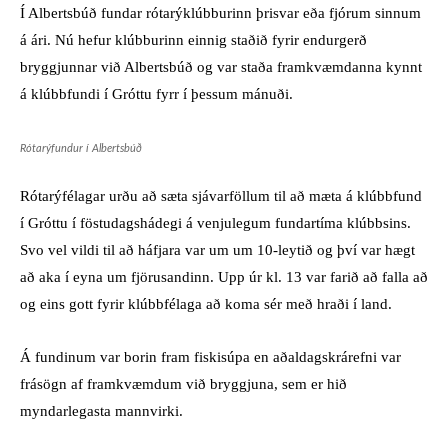
Í Albertsbúð fundar rótarýklúbburinn þrisvar eða fjórum sinnum
á ári. Nú hefur klúbburinn einnig staðið fyrir endurgerð
bryggjunnar við Albertsbúð og var staða framkvæmdanna kynnt
á klúbbfundi í Gróttu fyrr í þessum mánuði.
Rótarýfundur í Albertsbúð
Rótarýfélagar urðu að sæta sjávarföllum til að mæta á klúbbfund
í Gróttu í föstudagshádegi á venjulegum fundartíma klúbbsins.
Svo vel vildi til að háfjara var um um 10-leytið og því var hægt
að aka í eyna um fjörusandinn. Upp úr kl. 13 var farið að falla að
og eins gott fyrir klúbbfélaga að koma sér með hraði í land.
Á fundinum var borin fram fiskisúpa en aðaldagskrárefni var
frásögn af framkvæmdum við bryggjuna, sem er hið
myndarlegasta mannvirki.