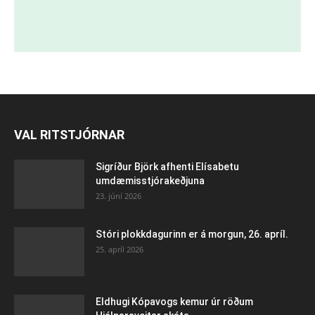
VAL RITSTJÓRNAR
Sigríður Björk afhenti Elísabetu
umdæmisstjórakeðjuna
23. júní 2026
Stóri plokkdagurinn er á morgun, 26. apríl.
25. apríl 2026
Eldhugi Kópavogs kemur úr röðum