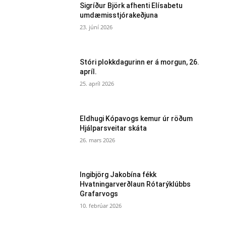
Sigríður Björk afhenti Elísabetu
umdæmisstjórakeðjuna
23. júní 2026
Stóri plokkdagurinn er á morgun, 26.
apríl.
25. apríl 2026
Eldhugi Kópavogs kemur úr röðum
Hjálparsveitar skáta
26. mars 2026
Ingibjörg Jakobína fékk
Hvatningarverðlaun Rótarýklúbbs
Grafarvogs
10. febrúar 2026