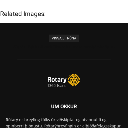
Related Images:
VINSÆLT NÚNA
Sigríður Björk afhenti Elísabetu umdæmisstjórakeðjuna
UM OKKUR
Rótarý er hreyfing fólks úr viðskipta- og atvinnulífi og
opinberri þjónustu. Rótarýhreyfingin er alþjóðafélagsskapur