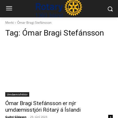
Merki
Ómar Bragi Stefánsson
Tag:
Ómar Bragi Stefánsson
Umdæmisfréttir
Ómar Bragi Stefánsson er nýr
umdæmisstjóri Rótarý á Íslandi
Guðni Gíslason
-
29. júní 2023
0