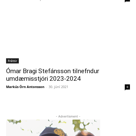
Fréttir
Ómar Bragi Stefánsson tilnefndur
umdæmisstjóri 2023-2024
Markús Örn Antonsson
-
30. júní 2021
0
- Advertisment -