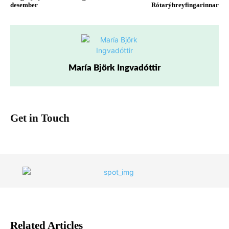
desember
Rótarýhreyfingarinnar
María Björk Ingvadóttir
Get in Touch
Related Articles
ALL
ALÞJÓÐAFRÉTTIR
ELDRI FRÉTTIR
FORSÍÐA
FRÉTTIR