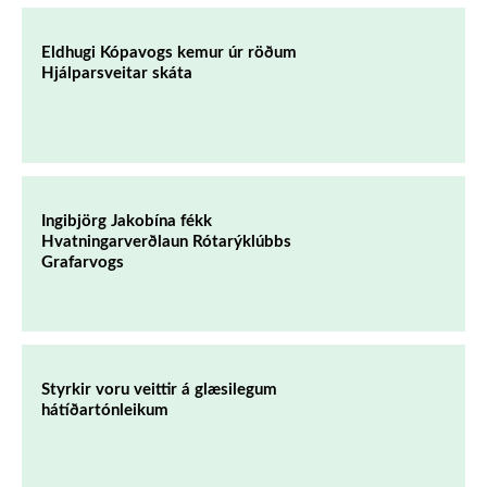
Eldhugi Kópavogs kemur úr röðum
Hjálparsveitar skáta
Ingibjörg Jakobína fékk
Hvatningarverðlaun Rótarýklúbbs
Grafarvogs
Styrkir voru veittir á glæsilegum
hátíðartónleikum