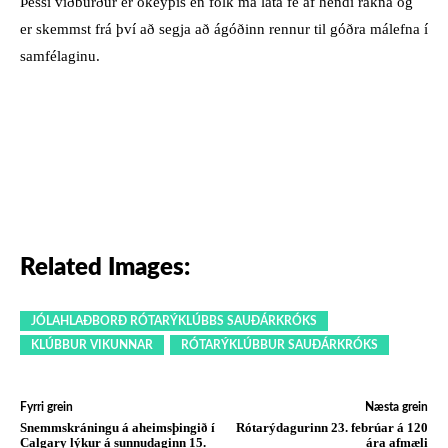
Þessi viðburður er ókeypis en fólk má láta fé af hendi rakna og
er skemmst frá því að segja að ágóðinn rennur til góðra málefna í
samfélaginu.
Related Images:
JÓLAHLAÐBORÐ RÓTARÝKLÚBBS SAUÐÁRKRÓKS
KLÚBBUR VIKUNNAR
RÓTARÝKLÚBBUR SAUÐÁRKRÓKS
Fyrri grein
Næsta grein
Snemmskráningu á aheimsþingið í
Rótarýdagurinn 23. febrúar á 120
Calgary lýkur á sunnudaginn 15.
ára afmæli