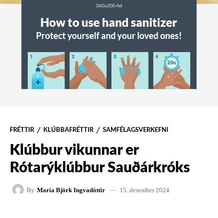
FRÉTTIR
KLÚBBAFRÉTTIR
SAMFÉLAGSVERKEFNI
Klúbbur vikunnar er
Rótarýklúbbur Sauðárkróks
15. desember 2024
By
María Björk Ingvadóttir
FACEBOOK
X
PINTEREST
W