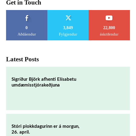
Get in Touch
0
3,849
22,800
Aðdáendur
Fylgjendur
áskrifendur
Latest Posts
Sigríður Björk afhenti Elísabetu
umdæmisstjórakeðjuna
Stóri plokkdagurinn er á morgun,
26. apríl.