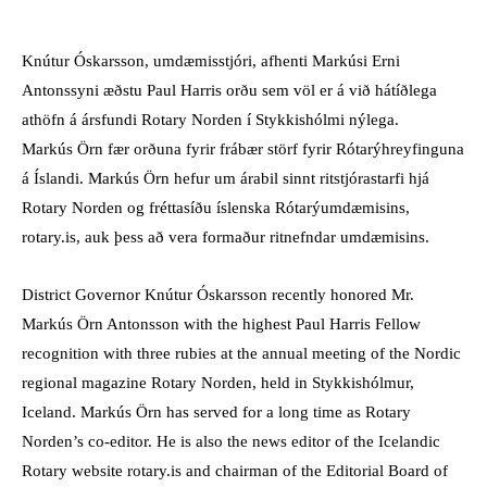
Knútur Óskarsson, umdæmisstjóri, afhenti Markúsi Erni
Antonssyni æðstu Paul Harris orðu sem völ er á við hátíðlega
athöfn á ársfundi Rotary Norden í Stykkishólmi nýlega.
Markús Örn fær orðuna fyrir frábær störf fyrir Rótarýhreyfinguna
á Íslandi. Markús Örn hefur um árabil sinnt ritstjórastarfi hjá
Rotary Norden og fréttasíðu íslenska Rótarýumdæmisins,
rotary.is, auk þess að vera formaður ritnefndar umdæmisins.
District Governor Knútur Óskarsson recently honored Mr.
Markús Örn Antonsson with the highest Paul Harris Fellow
recognition with three rubies at the annual meeting of the Nordic
regional magazine Rotary Norden, held in Stykkishólmur,
Iceland. Markús Örn has served for a long time as Rotary
Norden’s co-editor. He is also the news editor of the Icelandic
Rotary website rotary.is and chairman of the Editorial Board of