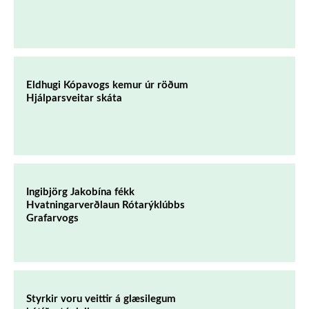
Eldhugi Kópavogs kemur úr röðum
Hjálparsveitar skáta
Ingibjörg Jakobína fékk
Hvatningarverðlaun Rótarýklúbbs
Grafarvogs
Styrkir voru veittir á glæsilegum