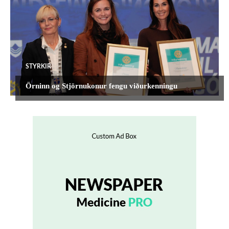
STYRKIR
Örninn og Stjörnukonur fengu viðurkenningu