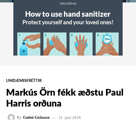
UMDÆMISFRÉTTIR
Markús Örn fékk æðstu Paul
Harris orðuna
21. júní 2018
By
Guðni Gíslason
FACEBOOK
X
PINTEREST
W