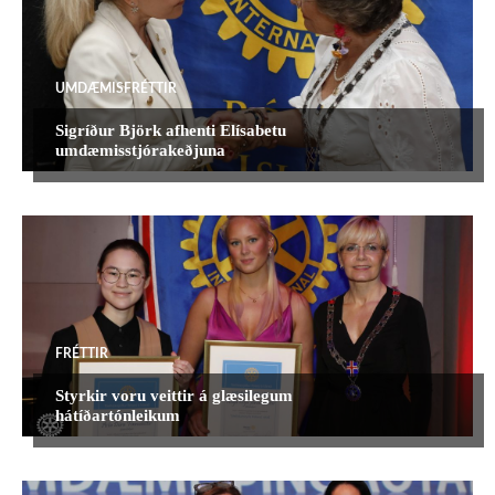
MEIRA
UMDÆMISFRÉTTIR
Sigríður Björk afhenti Elísabetu
umdæmisstjórakeðjuna
FRÉTTIR
Styrkir voru veittir á glæsilegum
hátíðartónleikum