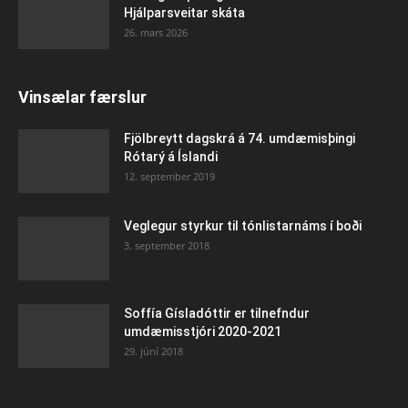
Hjálparsveitar skáta
26. mars 2026
Vinsælar færslur
Fjölbreytt dagskrá á 74. umdæmisþingi
Rótarý á Íslandi
12. september 2019
Veglegur styrkur til tónlistarnáms í boði
3. september 2018
Soffía Gísladóttir er tilnefndur
umdæmisstjóri 2020-2021
29. júní 2018