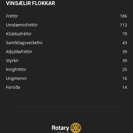
VINSÆLIR FLOKKAR
Fréttir
186
Umdæmisfréttir
112
Klúbbafréttir
79
Samfélagsverkefni
43
Alþjóðafréttir
39
Styrkir
39
Þingfréttir
25
Ungmenni
16
Forsíða
14