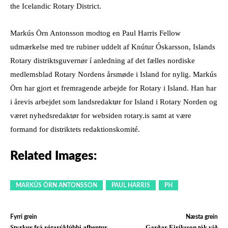
the Icelandic Rotary District.
Markús Örn Antonsson modtog en Paul Harris Fellow
udmærkelse med tre rubiner uddelt af Knútur Óskarsson, Islands
Rotary distriktsguvernør í anledning af det fælles nordiske
medlemsblad Rotary Nordens årsmøde i Island for nylig. Markús
Örn har gjort et fremragende arbejde for Rotary i Island. Han har
i årevis arbejdet som landsredaktør for Island i Rotary Norden og
været nyhedsredaktør for websiden rotary.is samt at være
formand for distriktets redaktionskomité.
Related Images:
MARKÚS ÖRN ANTONSSON
PAUL HARRIS
PH
Fyrri grein
Næsta grein
Styrkur frá rótarýklúbbi afhentur
Garðar Eiríksson tók við