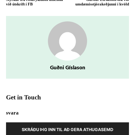
við útskrift í FB
umdæmisstjórakeðjunni í kvöld
Guðni Gíslason
Get in Touch
svara
SKRÁÐU ÞIG INN TIL AÐ GERA ATHUGASEMD