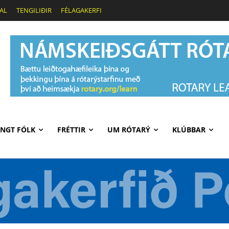
AL
TENGILIÐIR
FÉLAGAKERFI
NGT FÓLK
FRÉTTIR
UM RÓTARÝ
KLÚBBAR