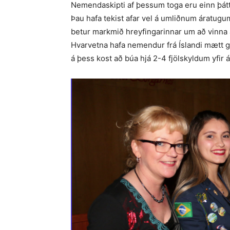
Nemendaskipti af þessum toga eru einn þáttu
Þau hafa tekist afar vel á umliðnum áratugum
betur markmið hreyfingarinnar um að vinna að
Hvarvetna hafa nemendur frá Íslandi mætt g
á þess kost að búa hjá 2-4 fjölskyldum yfir á