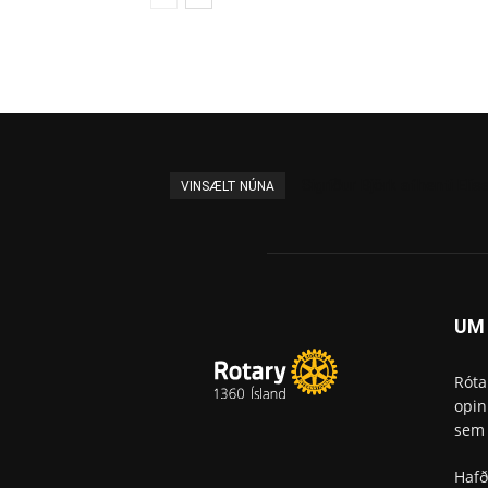
Sigríður Björk afhenti E
VINSÆLT NÚNA
UM
Róta
opin
sem 
Haf