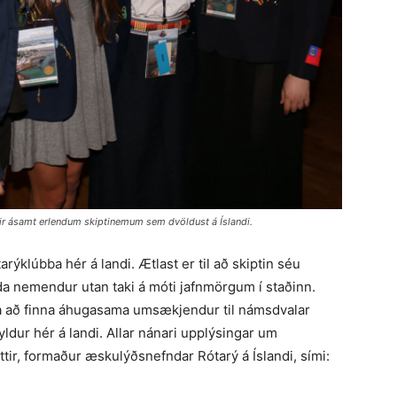
ir ásamt erlendum skiptinemum sem dvöldust á Íslandi.
rýklúbba hér á landi. Ætlast er til að skiptin séu
 nemendur utan taki á móti jafnmörgum í staðinn.
ba að finna áhugasama umsækjendur til námsdvalar
dur hér á landi. Allar nánari upplýsingar um
tir, formaður æskulýðsnefndar Rótarý á Íslandi, sími: