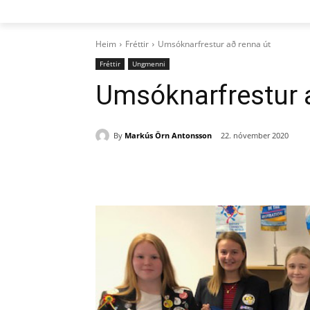
Heim
Fréttir
Umsóknarfrestur að renna út
Fréttir
Ungmenni
Umsóknarfrestur 
By
Markús Örn Antonsson
22. nóvember 2020
Deila