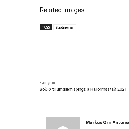
Related Images:
TAGS
Skiptinemar
Deila
Fyrri grein
Boðið til umdæmisþings á Hallormsstað 2021
Markús Örn Antons