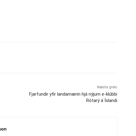
Næsta grein
Fjarfundir yfir landamærin hjá nýjum e-klúbbi
Rótarý á Íslandi
son