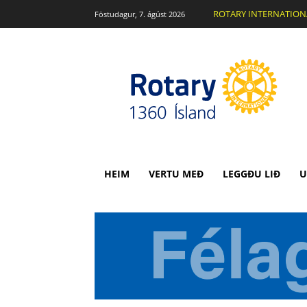
ROTARY INTERNATION
Föstudagur, 7. ágúst 2026
HEIM
VERTU MEÐ
LEGGÐU LIÐ
U