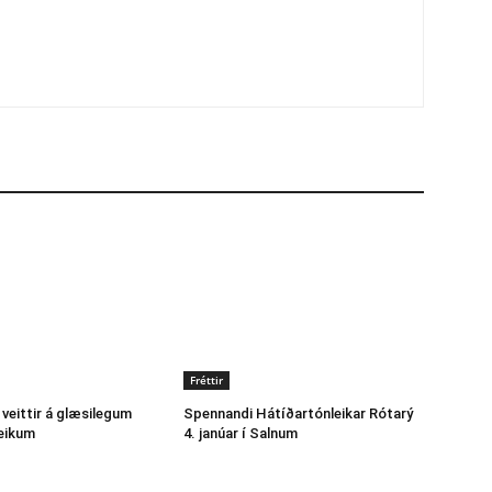
Fréttir
 veittir á glæsilegum
Spennandi Hátíðartónleikar Rótarý
eikum
4. janúar í Salnum