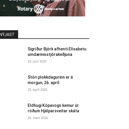
NÝJAST
Sigríður Björk afhenti Elísabetu
umdæmisstjórakeðjuna
23. júní 2026
Stóri plokkdagurinn er á
morgun, 26. apríl.
25. apríl 2026
Eldhugi Kópavogs kemur úr
röðum Hjálparsveitar skáta
26. mars 2026