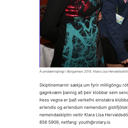
Á umdæmisþingi í Borgarnesi 2015. Klara Lísa Hervaldsdótt
Skiptinemarnir sækja um fyrir milligöngu róta
gagnkvæm þannig að þeir klúbbar sem senda
Þess vegna er það verkefni einstakra klúb
erlendis og erlendum nemendum gistifjölskyl
nemendaskiptin veitir Klara Lísa Hervaldsdót
856 5909, netfang: youth@rotary.is