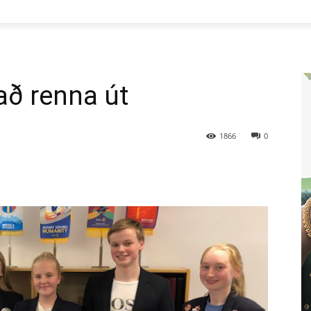
að renna út
1866
0