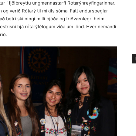
r í fjölbreyttu ungmennastarfi Rótarýhreyfingarinnar.
 og verið Rótarý til mikils sóma. Fátt endurspeglar
 betri skilningi milli þjóða og friðvænlegri heimi.
estrisni hjá rótarýfélögum víða um lönd. Hver nemandi
rið.