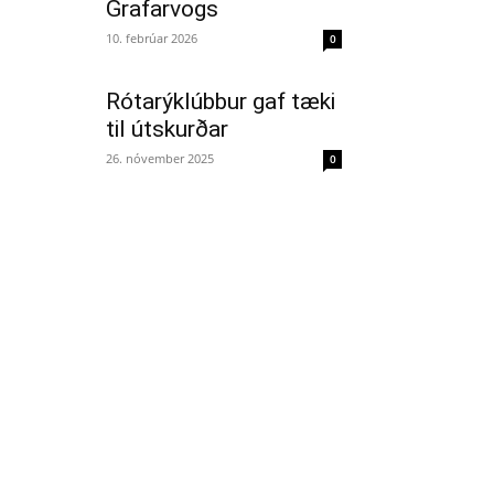
Grafarvogs
10. febrúar 2026
0
Rótarýklúbbur gaf tæki
til útskurðar
26. nóvember 2025
0