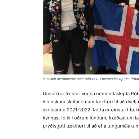
Íslenskir skiptinemar sem þátt tóku í nemendaskiptum Róta
Umsóknarfrestur vegna nemendaskipta Rótarý
íslenskum skólanemum tækfæri til að dvelja
skólaárinu 2021-2022. Þetta er einstakt tækif
kynnast fólki í öðrum löndum, fræðast um l
prýðisgott tækifæri til að efla tungumálakun