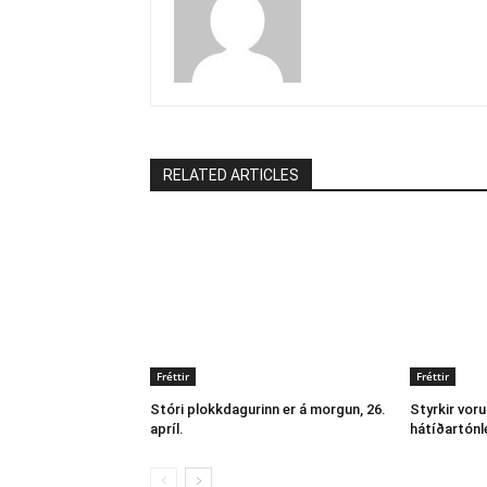
RELATED ARTICLES
Fréttir
Fréttir
Stóri plokkdagurinn er á morgun, 26.
Styrkir voru
apríl.
hátíðartónl