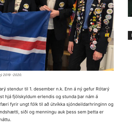
rý 2019 -2020.
 stendur til 1. desember n.k. Enn á ný gefur Rótarý
st hjá fjölskyldum erlendis og stunda þar nám á
æri fyrir ungt fólk til að útvíkka sjóndeildarhringinn og
andshætti, siði og menningu auk þess sem þetta er
náttu.