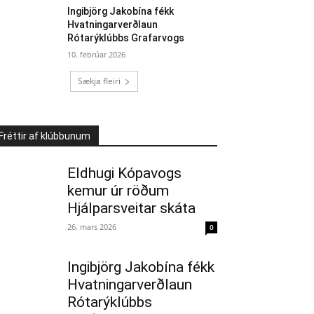
Ingibjörg Jakobína fékk
Hvatningarverðlaun
Rótarýklúbbs Grafarvogs
10. febrúar 2026
Sækja fleiri
Fréttir af klúbbunum
Eldhugi Kópavogs
kemur úr röðum
Hjálparsveitar skáta
26. mars 2026
0
Ingibjörg Jakobína fékk
Hvatningarverðlaun
Rótarýklúbbs