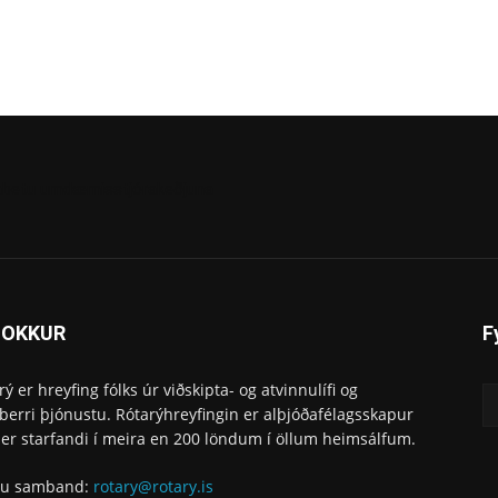
lísabetu umdæmisstjórakeðjuna
 OKKUR
F
rý er hreyfing fólks úr viðskipta- og atvinnulífi og
berri þjónustu. Rótarýhreyfingin er alþjóðafélagsskapur
er starfandi í meira en 200 löndum í öllum heimsálfum.
ðu samband:
rotary@rotary.is