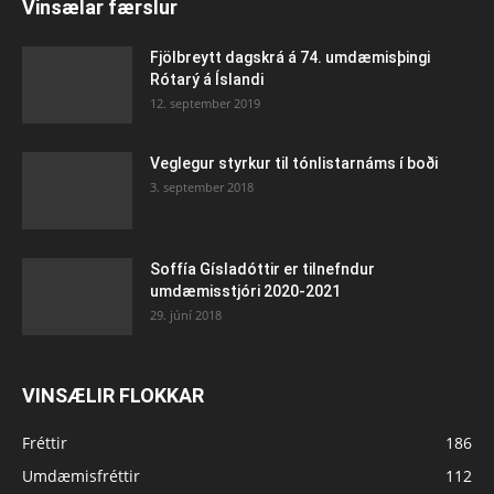
Vinsælar færslur
Fjölbreytt dagskrá á 74. umdæmisþingi
Rótarý á Íslandi
12. september 2019
Veglegur styrkur til tónlistarnáms í boði
3. september 2018
Soffía Gísladóttir er tilnefndur
umdæmisstjóri 2020-2021
29. júní 2018
VINSÆLIR FLOKKAR
Fréttir
186
Umdæmisfréttir
112