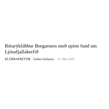
Rótarýklúbbur Borgarness með opinn fund um
Ljósufjallakerfið
KLÚBBAFRÉTTIR
Guðni Gíslason
-
13. Maí 2025