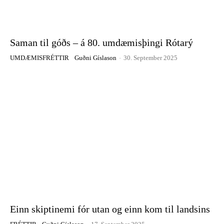
Saman til góðs – á 80. umdæmisþingi Rótarý
UMDÆMISFRÉTTIR
Guðni Gíslason
-
30. September 2025
Einn skiptinemi fór utan og einn kom til landsins