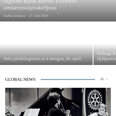
Sigríður Björk afhenti Elísabetu
umdæmisstjórakeðjuna
Guðni Gíslason
-
23. Júní 2026
Eldhugi K
Stóri plokkdagurinn er á morgun, 26. apríl.
Hjálparsve
GLOBAL NEWS
All