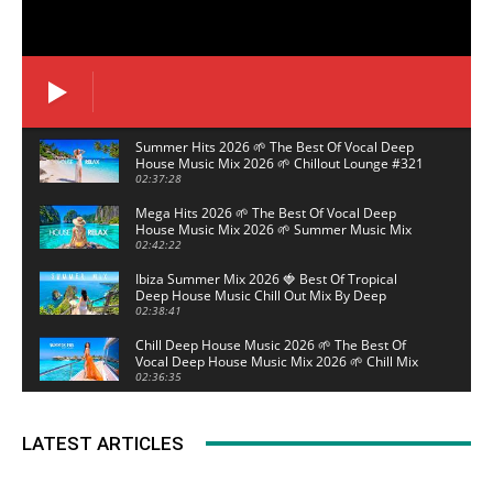
Summer Hits 2026 🌱 The Best Of Vocal Deep
House Music Mix 2026 🌱 Chillout Lounge #321
02:37:28
Mega Hits 2026 🌱 The Best Of Vocal Deep
House Music Mix 2026 🌱 Summer Music Mix
2026 #320
02:42:22
Ibiza Summer Mix 2026 🍓 Best Of Tropical
Deep House Music Chill Out Mix By Deep
Legacy #319
02:38:41
Chill Deep House Music 2026 🌱 The Best Of
Vocal Deep House Music Mix 2026 🌱 Chill Mix
#318
02:36:35
Summer Music Mix 2026 🌱 The Best Of Vocal
Deep House Music Mix 2026 🌱 Mega Hits 2026
LATEST ARTICLES
#317
02:39:00
Summer Hits 2026 🌱 The Best Of Vocal Deep