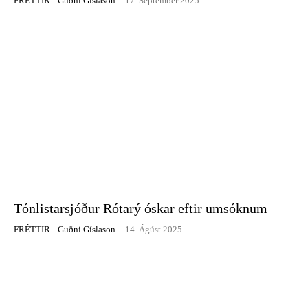
FRÉTTIR
Guðni Gíslason
-
17. September 2025
Tónlistarsjóður Rótarý óskar eftir umsóknum
FRÉTTIR
Guðni Gíslason
-
14. Ágúst 2025