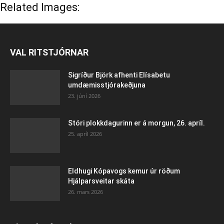
Related Images:
VAL RITSTJÓRNAR
Sigríður Björk afhenti Elísabetu
umdæmisstjórakeðjuna
23. júní 2026
Stóri plokkdagurinn er á morgun, 26. apríl.
25. apríl 2026
Eldhugi Kópavogs kemur úr röðum
Hjálparsveitar skáta
26. mars 2026