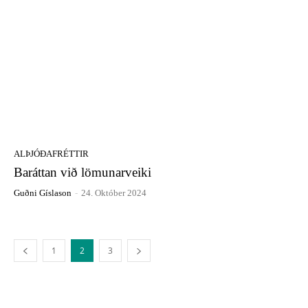
ALÞJÓÐAFRÉTTIR
Baráttan við lömunarveiki
Guðni Gíslason
-
24. Október 2024
1
2
3