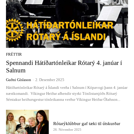
FRÉTTIR
Spennandi Hátíðartónleikar Rótarý 4. janúar í
Salnum
Guðni Gíslason
-
2. Desember 2025
Hátíðartónleikar Rótarý á Íslandi verða í Salnum í Kópavogi þann 4. janúar
næstkomandi. Víkingur Heiðar afhendir styrki Tónlistarsjóðs Rótarý
Sérstakur heiðursgestur tónleikanna verður Víkingur Heiðar Ólafsson...
Rótarýklúbbur gaf tæki til útskurðar
26. Nóvember 2025