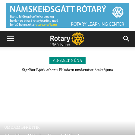
VINSÆLT NÚNA
Sigríður Björk afhenti Elísabetu umdæmisstjórakeðjuna
UMDÆMISFRÉTTIR