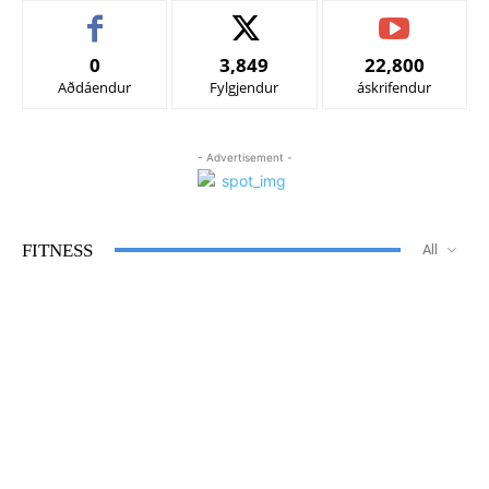
0
3,849
22,800
Aðdáendur
Fylgjendur
áskrifendur
- Advertisement -
FITNESS
All