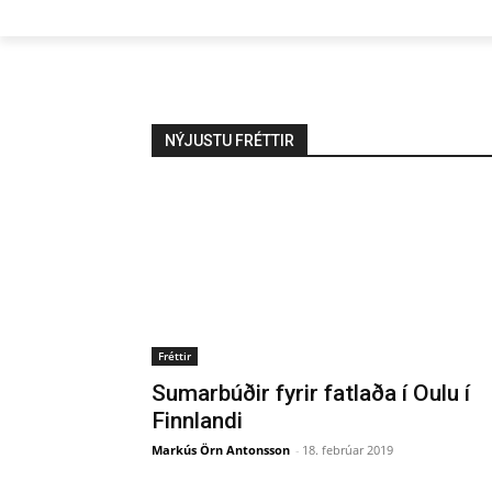
NÝJUSTU FRÉTTIR
Fréttir
Sumarbúðir fyrir fatlaða í Oulu í
Finnlandi
Markús Örn Antonsson
-
18. febrúar 2019