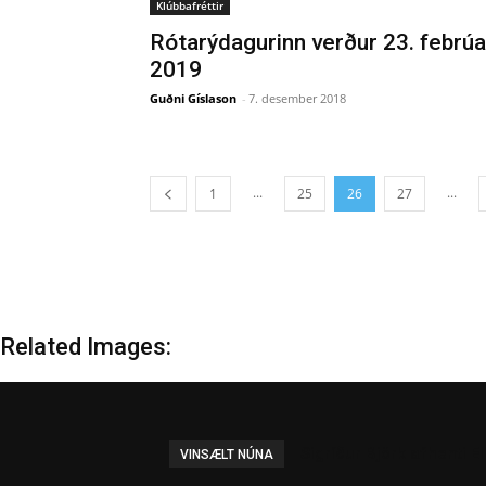
Klúbbafréttir
Rótarýdagurinn verður 23. febrúa
2019
Guðni Gíslason
-
7. desember 2018
...
...
1
25
26
27
Related Images:
Sigríður Björk afhenti 
VINSÆLT NÚNA