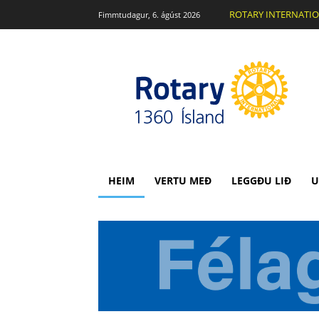
ROTARY INTERNATI
Fimmtudagur, 6. ágúst 2026
HEIM
VERTU MEÐ
LEGGÐU LIÐ
U