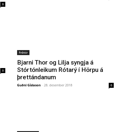
0
Fréttir
Bjarni Thor og Lilja syngja á
Stórtónleikum Rótarý í Hörpu á
0
þrettándanum
Guðni Gíslason
-
28. desember 2018
0