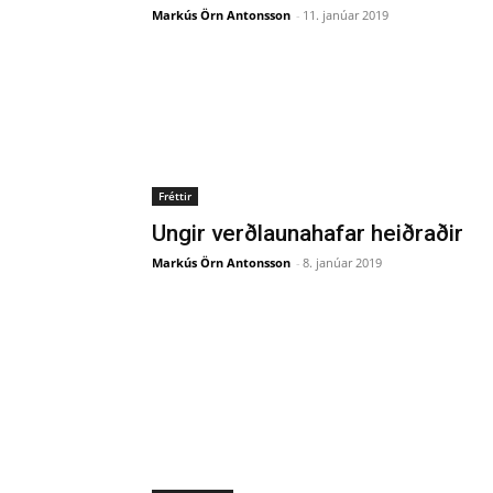
Markús Örn Antonsson
-
11. janúar 2019
Fréttir
Ungir verðlaunahafar heiðraðir
Markús Örn Antonsson
-
8. janúar 2019