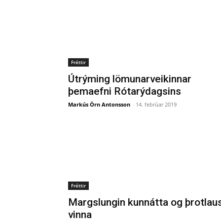
Fréttir
Útrýming lömunarveikinnar
þemaefni Rótarýdagsins
Markús Örn Antonsson
-
14. febrúar 2019
Fréttir
Margslungin kunnátta og þrotlau
vinna