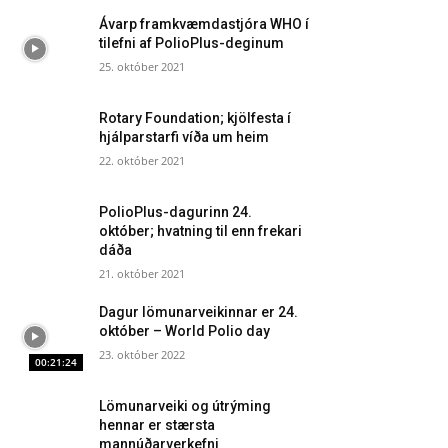
Ávarp framkvæmdastjóra WHO í
tilefni af PolioPlus-deginum
25. október 2021
Rotary Foundation; kjölfesta í
hjálparstarfi víða um heim
22. október 2021
PolioPlus-dagurinn 24.
október; hvatning til enn frekari
dáða
21. október 2021
Dagur lömunarveikinnar er 24.
október – World Polio day
23. október 2022
00:21:24
Lömunarveiki og útrýming
hennar er stærsta
mannúðarverkefni