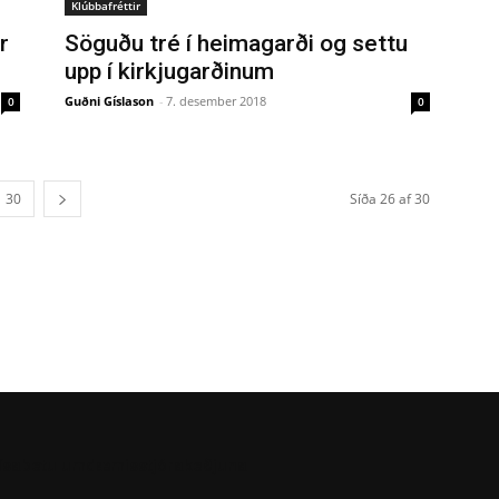
Klúbbafréttir
r
Söguðu tré í heimagarði og settu
upp í kirkjugarðinum
Guðni Gíslason
-
7. desember 2018
0
0
30
Síða 26 af 30
Elísabetu umdæmisstjórakeðjuna