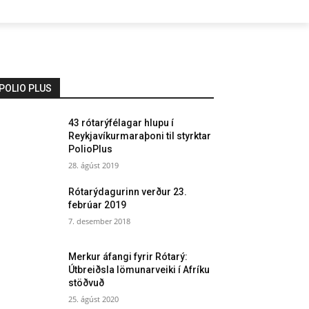
POLIO PLUS
43 rótarýfélagar hlupu í
Reykjavíkurmaraþoni til styrktar
PolioPlus
28. ágúst 2019
Rótarýdagurinn verður 23.
febrúar 2019
7. desember 2018
Merkur áfangi fyrir Rótarý:
Útbreiðsla lömunarveiki í Afríku
stöðvuð
25. ágúst 2020