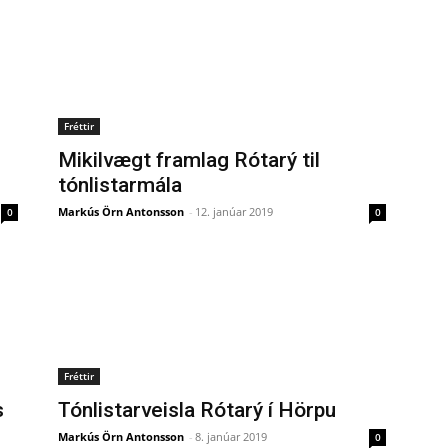
Fréttir
Mikilvægt framlag Rótarý til
tónlistarmála
Markús Örn Antonsson
-
12. janúar 2019
0
0
Fréttir
s
Tónlistarveisla Rótarý í Hörpu
Markús Örn Antonsson
-
8. janúar 2019
0