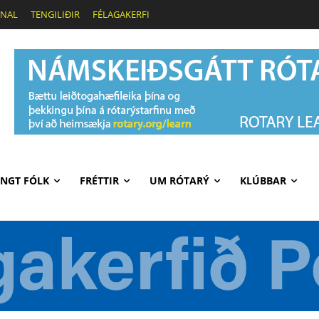
ONAL
TENGILIÐIR
FÉLAGAKERFI
NGT FÓLK
FRÉTTIR
UM RÓTARÝ
KLÚBBAR