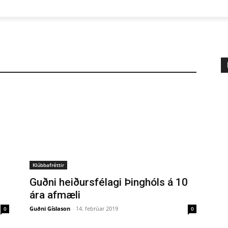
Klúbbafréttir
Guðni heiðursfélagi Þinghóls á 10
ára afmæli
Guðni Gíslason
-
14. febrúar 2019
0
0